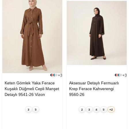
+3
+3
Keten Gömlek Yaka Ferace
Aksesuar Detaylı Fermuarlı
Kuşaklı Düğmeli Cepli Manşet
Krep Ferace Kahverengi
Detaylı 9541-26 Vizon
9560-26
3
5
2
3
4
5
+2