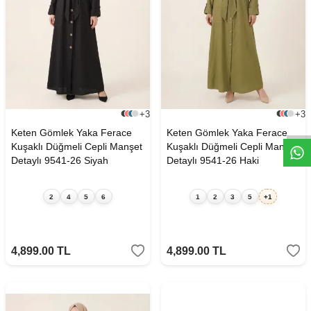
W
h
t
s
a
p
p
D
e
s
e
H
a
t
t
+3
+3
Keten Gömlek Yaka Ferace
Keten Gömlek Yaka Ferace
Kuşaklı Düğmeli Cepli Manşet
Kuşaklı Düğmeli Cepli Manşet
Detaylı 9541-26 Siyah
Detaylı 9541-26 Haki
2
4
5
6
1
2
3
5
+1
4,899.00
TL
4,899.00
TL