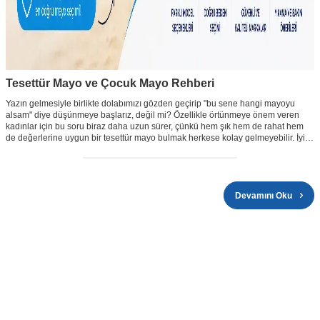
Tesettür Mayo ve Çocuk Mayo Rehberi
Yazın gelmesiyle birlikte dolabımızı gözden geçirip "bu sene hangi mayoyu
alsam" diye düşünmeye başlarız, değil mi? Özellikle örtünmeye önem veren
kadınlar için bu soru biraz daha uzun sürer, çünkü hem şık hem de rahat hem
de değerlerine uygun bir tesettür mayo bulmak herkese kolay gelmeyebilir. İyi
haber şu ki artık bu konuda seçenekler eskisinden çok daha fazla; kumaşından
kesimine kadar düşünülmüş, gerçekten giyilebilir modeller mevcut.
Devamını Oku