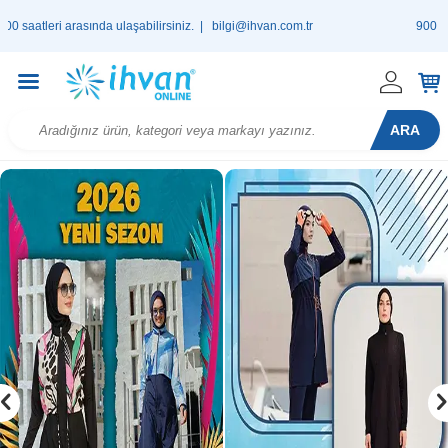
ında ulaşabilirsiniz. |
bilgi@ihvan.com.tr
900 TL ve Üzeri Alışve
ARA