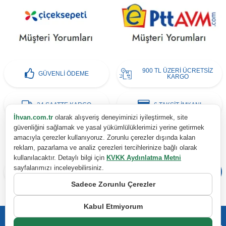
900 TL ÜZERİ ÜCRETSİZ
GÜVENLİ ÖDEME
KARGO
24 SAATTE KARGO
6 TAKSİT İMKANI
İhvan.com.tr
olarak alışveriş deneyiminizi iyileştirmek, site
güvenliğini sağlamak ve yasal yükümlülüklerimizi yerine getirmek
E-Bülten Aboneliği
amacıyla çerezler kullanıyoruz. Zorunlu çerezler dışında kalan
reklam, pazarlama ve analiz çerezleri tercihlerinize bağlı olarak
Kampanya ve yeniliklerden haberdar olmak için e-bültenimize abone olun!
kullanılacaktır. Detaylı bilgi için
KVKK Aydınlatma Metni
sayfalarımızı inceleyebilirsiniz.
Sadece Zorunlu Çerezler
KVKK Sözleşmesi'ni
, Okudum, Kabul Ediyorum.
Kabul Etmiyorum