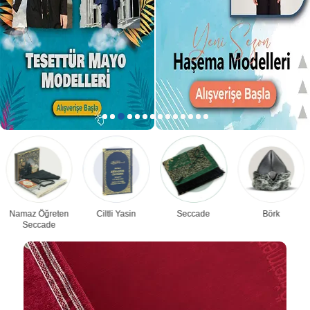
Namaz Öğreten
Ciltli Yasin
Seccade
Börk
Seccade