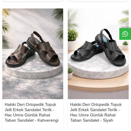
W
h
t
s
a
p
p
D
e
s
e
H
a
t
t
Hakiki Deri Ortopedik Topuk
Hakiki Deri Ortopedik Topuk
Jelli Erkek Sandalet Terlik -
Jelli Erkek Sandalet Terlik -
Hac Umre Günlük Rahat
Hac Umre Günlük Rahat
Taban Sandalet - Kahverengi
Taban Sandalet - Siyah