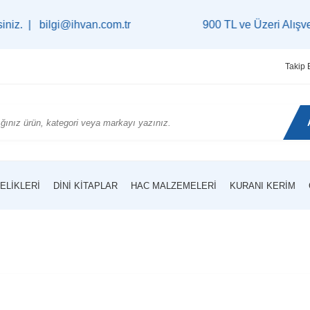
|
bilgi@ihvan.com.tr
900 TL ve Üzeri Alışverişleri
Takip 
ELIKLERI
DINI KITAPLAR
HAC MALZEMELERI
KURANI KERIM