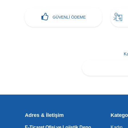
GÜVENLİ ÖDEME
Ka
Adres & İletişim
Kategor
E-Ticaret Ofisi ve Lojistik Depo
Kadın