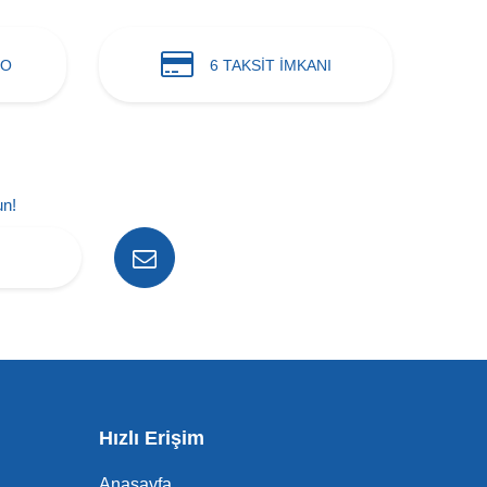
GO
6 TAKSİT İMKANI
un!
Hızlı Erişim
Anasayfa