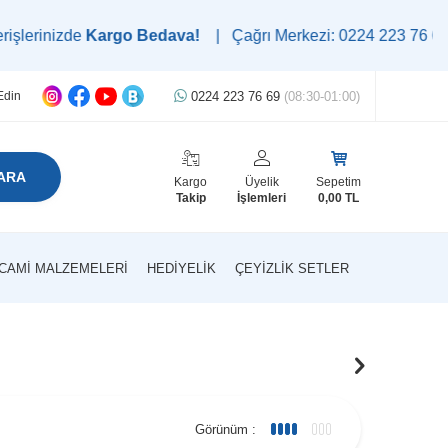
nizde
Kargo Bedava!
| Çağrı Merkezi: 0224 223 76 69 | WhatsA
0224 223 76 69
(08:30-01:00)
Edin
ARA
Kargo
Üyelik
Sepetim
Takip
İşlemleri
0,00
TL
CAMI MALZEMELERI
HEDIYELIK
ÇEYIZLIK SETLER
Görünüm :