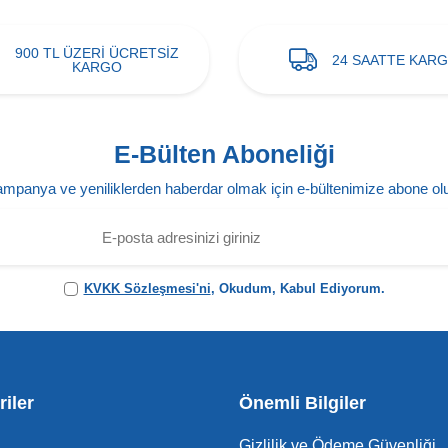
900 TL ÜZERİ ÜCRETSİZ
24 SAATTE KAR
KARGO
E-Bülten Aboneliği
mpanya ve yeniliklerden haberdar olmak için e-bültenimize abone ol
KVKK Sözleşmesi'ni
, Okudum, Kabul Ediyorum.
iler
Önemli Bilgiler
Gizlilik ve Ödeme Güvenliği