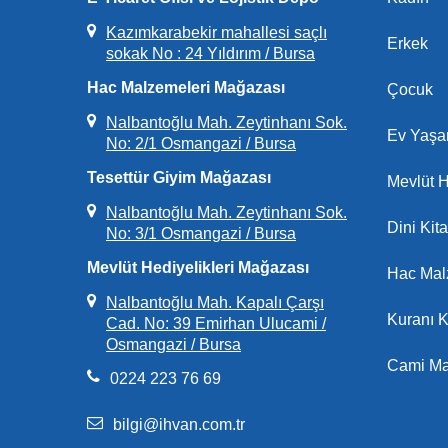
Kazımkarabekir mahallesi saçlı
Erkek
sokak No : 24 Yıldırım / Bursa
Hac Malzemeleri Mağazası
Çocuk
Nalbantoğlu Mah. Zeytinhanı Sok.
Ev Yaş
No: 2/1 Osmangazi / Bursa
Tesettür Giyim Mağazası
Mevlüt H
Nalbantoğlu Mah. Zeytinhanı Sok.
Dini Kita
No: 3/1 Osmangazi / Bursa
Mevlüt Hediyelikleri Mağazası
Hac Mal
Nalbantoğlu Mah. Kapalı Çarşı
Kuranı 
Cad. No: 39 Emirhan Ulucami /
Osmangazi / Bursa
Cami Ma
0224 223 76 69
bilgi@ihvan.com.tr