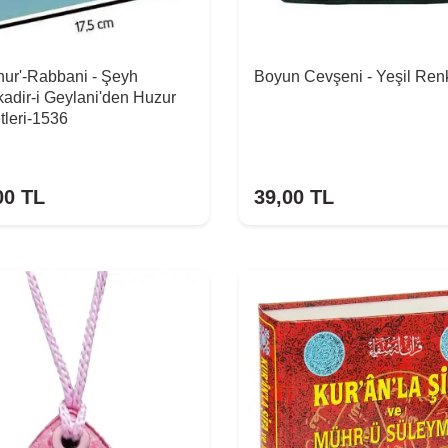
hur'-Rabbani - Şeyh
Boyun Cevşeni - Yeşil Ren
adir-i Geylani'den Huzur
leri-1536
00
TL
39,00
TL