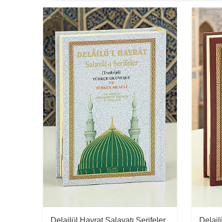
Delailül Hayrat Salavatı Şerifeler
Delail