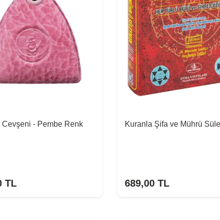
 Cevşeni - Pembe Renk
Kuranla Şifa ve Mührü Sü
0
TL
689,00
TL