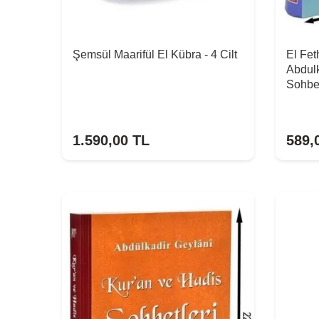
Şemsül Maarifül El Kübra - 4 Cilt
El Fet
Abdulk
Sohbet
1.590,00
TL
589,