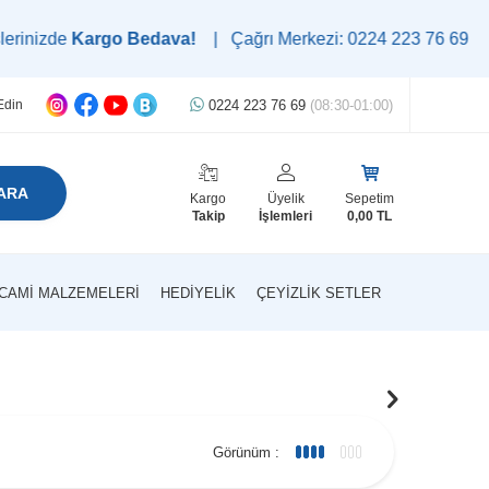
 Bedava!
| Çağrı Merkezi: 0224 223 76 69 | WhatsApp Destek H
0224 223 76 69
(08:30-01:00)
Edin
ARA
Kargo
Üyelik
Sepetim
Takip
İşlemleri
0,00
TL
CAMI MALZEMELERI
HEDIYELIK
ÇEYIZLIK SETLER
Görünüm :