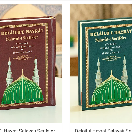
ül Hayrat Salavatı Şerifeler
Delailül Hayrat Salavatı Şer