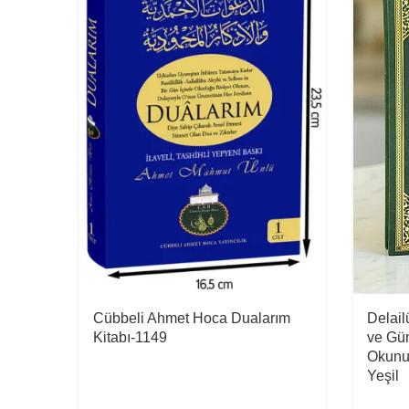
Cübbeli Ahmet Hoca Dualarım
Delail
Kitabı-1149
ve Gün
Okunuş
Yeşil