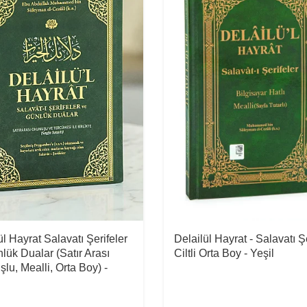
ül Hayrat Salavatı Şerifeler
Delailül Hayrat - Salavatı Şe
lük Dualar (Satır Arası
Ciltli Orta Boy - Yeşil
lu, Mealli, Orta Boy) -