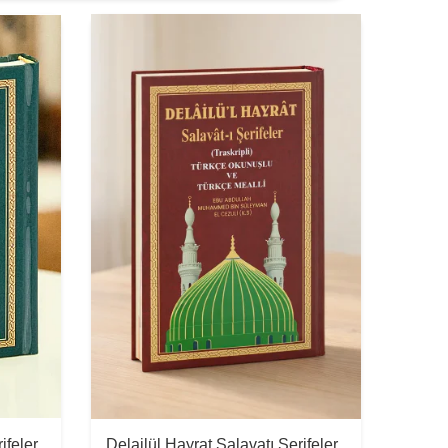
ifeler
Delailül Hayrat Salavatı Şerifeler