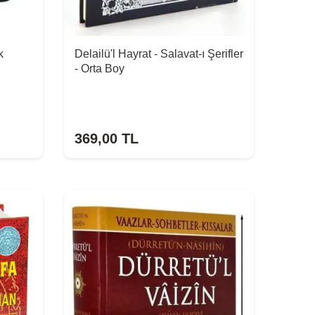
k
Delailü'l Hayrat - Salavat-ı Şerifler
- Orta Boy
369,00
TL