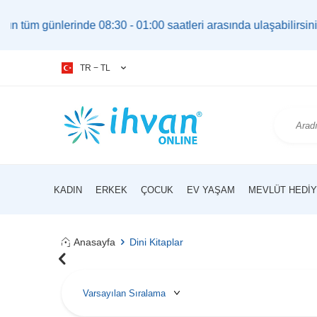
08:30 - 01:00 saatleri arasında ulaşabilirsiniz. |
bilgi@ihvan
TR − TL
KADIN
ERKEK
ÇOCUK
EV YAŞAM
MEVLÜT HEDIY
Anasayfa
Dini Kitaplar