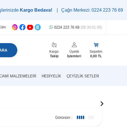
argo Bedava!
| Çağrı Merkezi: 0224 223 76 69 | WhatsApp Des
0224 223 76 69
(08:30-01:00)
Edin
ARA
Kargo
Üyelik
Sepetim
Takip
İşlemleri
0,00
TL
CAMI MALZEMELERI
HEDIYELIK
ÇEYIZLIK SETLER
Görünüm :