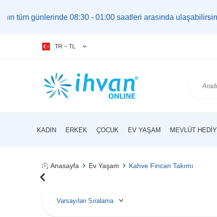
inde 08:30 - 01:00 saatleri arasında ulaşabilirsiniz. |
bilgi@
TR − TL
KADIN
ERKEK
ÇOCUK
EV YAŞAM
MEVLÜT HEDIY
Anasayfa
Ev Yaşam
Kahve Fincan Takımı