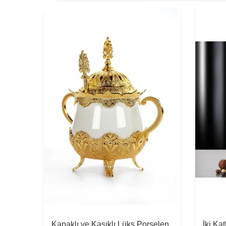
Kapaklı ve Kaşıklı Lüks Porselen
İki Ka