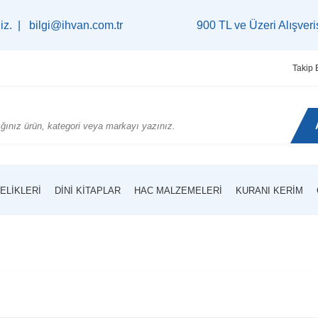
ihvan.com.tr
900 TL ve Üzeri Alışverişlerinizde
K
Takip 
ELIKLERI
DINI KITAPLAR
HAC MALZEMELERI
KURANI KERIM