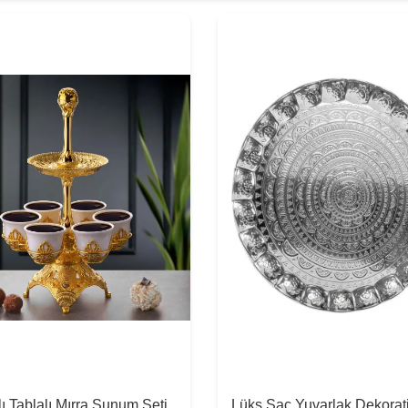
tlı Tablalı Mırra Sunum Seti
Lüks Sac Yuvarlak Dekorati