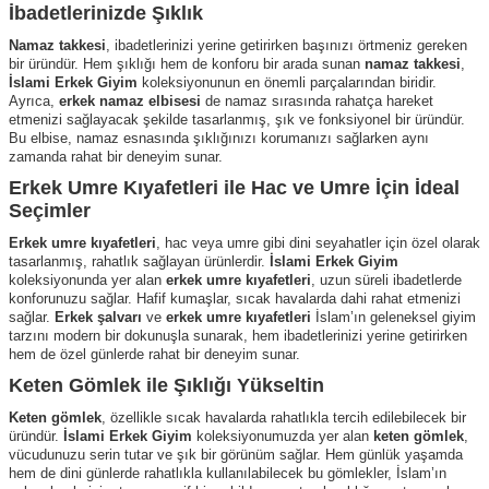
İbadetlerinizde Şıklık
Namaz takkesi
, ibadetlerinizi yerine getirirken başınızı örtmeniz gereken
bir üründür. Hem şıklığı hem de konforu bir arada sunan
namaz takkesi
,
İslami Erkek Giyim
koleksiyonunun en önemli parçalarından biridir.
Ayrıca,
erkek namaz elbisesi
de namaz sırasında rahatça hareket
etmenizi sağlayacak şekilde tasarlanmış, şık ve fonksiyonel bir üründür.
Bu elbise, namaz esnasında şıklığınızı korumanızı sağlarken aynı
zamanda rahat bir deneyim sunar.
Erkek Umre Kıyafetleri ile Hac ve Umre İçin İdeal
Seçimler
Erkek umre kıyafetleri
, hac veya umre gibi dini seyahatler için özel olarak
tasarlanmış, rahatlık sağlayan ürünlerdir.
İslami Erkek Giyim
koleksiyonunda yer alan
erkek umre kıyafetleri
, uzun süreli ibadetlerde
konforunuzu sağlar. Hafif kumaşlar, sıcak havalarda dahi rahat etmenizi
sağlar.
Erkek şalvarı
ve
erkek umre kıyafetleri
İslam’ın geleneksel giyim
tarzını modern bir dokunuşla sunarak, hem ibadetlerinizi yerine getirirken
hem de özel günlerde rahat bir deneyim sunar.
Keten Gömlek ile Şıklığı Yükseltin
Keten gömlek
, özellikle sıcak havalarda rahatlıkla tercih edilebilecek bir
üründür.
İslami Erkek Giyim
koleksiyonumuzda yer alan
keten gömlek
,
vücudunuzu serin tutar ve şık bir görünüm sağlar. Hem günlük yaşamda
hem de dini günlerde rahatlıkla kullanılabilecek bu gömlekler, İslam’ın