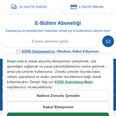
24 SAATTE KARGO
6 TAKSİT İMKANI
E-Bülten Aboneliği
Kampanya ve yeniliklerden haberdar olmak için e-bültenimize abone olun!
KVKK Sözleşmesi'ni
, Okudum, Kabul Ediyorum.
İhvan.com.tr
olarak alışveriş deneyiminizi iyileştirmek, site
güvenliğini sağlamak ve yasal yükümlülüklerimizi yerine getirmek
Adres & İletişim
amacıyla çerezler kullanıyoruz. Zorunlu çerezler dışında kalan
reklam, pazarlama ve analiz çerezleri tercihlerinize bağlı olarak
Kategoriler
kullanılacaktır. Detaylı bilgi için
KVKK Aydınlatma Metni
Önemli Bilgiler
sayfalarımızı inceleyebilirsiniz.
Sadece Zorunlu Çerezler
Hızlı Erişim
Kabul Etmiyorum