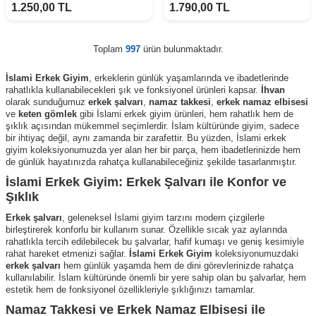
1.250,00
TL
1.790,00
TL
Toplam
997
ürün bulunmaktadır.
İslami Erkek Giyim
, erkeklerin günlük yaşamlarında ve ibadetlerinde
rahatlıkla kullanabilecekleri şık ve fonksiyonel ürünleri kapsar.
İhvan
olarak sunduğumuz
erkek şalvarı
,
namaz takkesi
,
erkek namaz elbisesi
ve
keten gömlek
gibi İslami erkek giyim ürünleri, hem rahatlık hem de
şıklık açısından mükemmel seçimlerdir. İslam kültüründe giyim, sadece
bir ihtiyaç değil, aynı zamanda bir zarafettir. Bu yüzden, İslami erkek
giyim koleksiyonumuzda yer alan her bir parça, hem ibadetlerinizde hem
de günlük hayatınızda rahatça kullanabileceğiniz şekilde tasarlanmıştır.
İslami Erkek Giyim: Erkek Şalvarı ile Konfor ve
Şıklık
Erkek şalvarı
, geleneksel İslami giyim tarzını modern çizgilerle
birleştirerek konforlu bir kullanım sunar. Özellikle sıcak yaz aylarında
rahatlıkla tercih edilebilecek bu şalvarlar, hafif kumaşı ve geniş kesimiyle
rahat hareket etmenizi sağlar.
İslami Erkek Giyim
koleksiyonumuzdaki
erkek şalvarı
hem günlük yaşamda hem de dini görevlerinizde rahatça
kullanılabilir. İslam kültüründe önemli bir yere sahip olan bu şalvarlar, hem
estetik hem de fonksiyonel özellikleriyle şıklığınızı tamamlar.
Namaz Takkesi ve Erkek Namaz Elbisesi ile