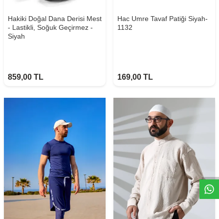
Hakiki Doğal Dana Derisi Mest
Hac Umre Tavaf Patiği Siyah-
- Lastikli, Soğuk Geçirmez -
1132
Siyah
859,00
TL
169,00
TL
W
h
t
s
a
p
p
D
e
s
e
H
a
t
t