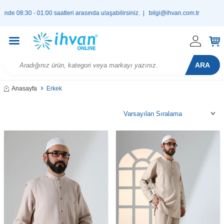
:00 saatleri arasında ulaşabilirsiniz. |
bilgi@ihvan.com.tr
900
ARA
Anasayfa
Erkek