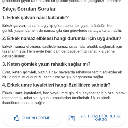
geleneksel giyim tarzını zarif bir şekilde yansıtarak şıklığınızı tamamlar.
Sıkça Sorulan Sorular
1. Erkek şalvarı nasıl kullanılır?
Erkek şalvarı
, rahatlıkla giyilip çıkarılabilen bir giyim ürünüdür. Hem
günlük yaşamda hem de namaz gibi dini görevlerde rahatça kullanılabilir.
2. Erkek namaz elbisesi hangi durumlar için uygundur?
Erkek namaz elbisesi
, özellikle namaz sırasında rahatlık sağlamak için
tasarlanmıştır. Hem evde hem camide ibadetlerinizi rahatlıkla yerine
getirebilirsiniz.
3. Keten gömlek yazın rahatlık sağlar mı?
Evet,
keten gömlek
, yazın sıcak havalarda rahatlıkla tercih edilebilecek
bir üründür. Vücudunuzu serin tutar ve şık bir görünüm sağlar.
4. Erkek umre kıyafetleri hangi özelliklere sahiptir?
Erkek umre kıyafetleri
, hac veya umre gibi dini seyahatler için özel olarak
tasarlanmış, rahat ve uygun kumaşlardan üretilmiştir. Uzun süreli
ibadetlerde rahatlık sağlar.
900 TL ÜZERİ ÜCRETSİZ
GÜVENLİ ÖDEME
KARGO