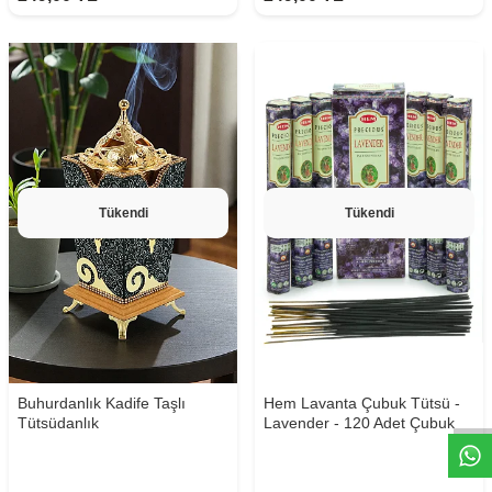
Tükendi
Tükendi
W
h
t
s
a
p
p
D
e
s
e
H
a
t
t
Buhurdanlık Kadife Taşlı
Hem Lavanta Çubuk Tütsü -
Tütsüdanlık
Lavender - 120 Adet Çubuk