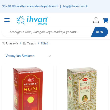
saatleri arasında ulaşabilirsiniz. |
bilgi@ihvan.com.tr
900 TL 
ARA
Anasayfa
Ev Yaşam
Tütsü