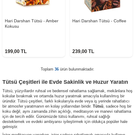
Hari Darshan Tütsü - Amber
Hari Darshan Tütsü - Coffee
Kokusu
199,00
TL
239,00
TL
Toplam
36
ürün bulunmaktadır.
Tütsü Çeşitleri ile Evde Sakinlik ve Huzur Yaratın
Tütsü, yüzyıllardır ruhsal ve bedensel rahatlama sağlamak, mekânlara hoş
kokular bırakmak ve ortamda huzur yaratmak amacıyla kullanılmış bir
üründür. Tütsü çeşitleri, farklı kokularıyla evde veya iş yerinde rahatlatıcı
bir atmosfer yaratmanın en kolay yollarından biridir.
Tütsü
, sadece hoş bir
koku değil, aynı zamanda zihin açıklığı, meditasyon ve manevi rahatlama
için de tercih edilir. Günümüzde tütsü kullanımı, ruhsal sağlığı
desteklemek ve evdeki ambiyansı iyileştirmek için oldukça popüler hale
gelmiştir.
İster meditasyon yaparken, ister sadece rahatlamak amacıyla kullanın,