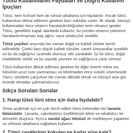
Tütsü Kullanmanın Faydaları ve Doğru Kullanım
İpuçları
Tütsü, hem fiziksel hem de ruhsal rahatlama için faydalıdır. Ancak tütsü
kullanırken dikkat edilmesi gereken bazı noktalar vardır. İlk olarak, tütsüyü
kullanmadan önce ortamın havalandırıldığından emin olmanız gerekir.
Tütsü, genellikle kapalı alanlarda kullanılır, bu yüzden ortamın yeterince
havalandırılmaması baş ağrısı veya rahatsızlık verebilir.
Tütsü çeşitleri
arasında her zaman doğal ve kaliteli ürünler tercih
edilmelidir. Çünkü bazı düşük kaliteli tütsüler, zararlı kimyasallar içerebilir
ve bu da sağlığınız üzerinde olumsuz etki yaratabilir. İyi bir tütsü, doğal
maddelerle üretilir ve bu sayede çevreye ve sağlığınıza zarar vermez.
Tütsü kullanırken dikkat edilmesi gereken bir diğer önemli nokta ise,
tütsünün uzun süre yanmaması ve bitirilmeden önce sürekli izlenmesidir.
Yanıcı ürünlerle çalışırken her zaman dikkatli olmalı ve tütsüyü asla göz
önünde olmadan yakmamalısınız.
Sıkça Sorulan Sorular
1. Hangi tütsü türü stres için daha faydalıdır?
Stresi azaltmak için en çok tercih edilen tütsü türlerinden biri
lavanta
tütsüsüdür
. Lavanta, sakinleştirici özellikleriyle bilinir ve rahatlatıcı bir
atmosfer oluşturur. Ayrıca
sandal ağacı tütsüsü
de meditasyon yaparken
ve zihinsel rahatlama sağlarken kullanılır.
2. Tütsü çeşitlerinin kokuları ne kadar süre kalır?