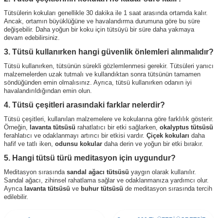
Tütsülerin kokuları genellikle 30 dakika ile 1 saat arasında ortamda kalır.
Ancak, ortamın büyüklüğüne ve havalandırma durumuna göre bu süre
değişebilir. Daha yoğun bir koku için tütsüyü bir süre daha yakmaya
devam edebilirsiniz.
3. Tütsü kullanırken hangi güvenlik önlemleri alınmalıdır?
Tütsü kullanırken, tütsünün sürekli gözlemlenmesi gerekir. Tütsüleri yanıcı
malzemelerden uzak tutmalı ve kullandıktan sonra tütsünün tamamen
söndüğünden emin olmalısınız. Ayrıca, tütsü kullanırken odanın iyi
havalandırıldığından emin olun.
4. Tütsü çeşitleri arasındaki farklar nelerdir?
Tütsü çeşitleri, kullanılan malzemelere ve kokularına göre farklılık gösterir.
Örneğin,
lavanta tütsüsü
rahatlatıcı bir etki sağlarken,
okalyptus tütsüsü
ferahlatıcı ve odaklanmayı artırıcı bir etkisi vardır.
Çiçek kokuları
daha
hafif ve tatlı iken,
odunsu kokular
daha derin ve yoğun bir etki bırakır.
5. Hangi tütsü türü meditasyon için uygundur?
Meditasyon sırasında
sandal ağacı tütsüsü
yaygın olarak kullanılır.
Sandal ağacı, zihinsel rahatlama sağlar ve odaklanmanıza yardımcı olur.
Ayrıca
lavanta tütsüsü
ve
buhur tütsüsü
de meditasyon sırasında tercih
edilebilir.