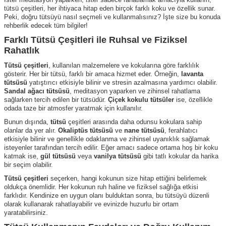
tütsü çeşitleri, her ihtiyaca hitap eden birçok farklı koku ve özellik sunar.
Peki, doğru tütsüyü nasıl seçmeli ve kullanmalısınız? İşte size bu konuda
rehberlik edecek tüm bilgiler!
Farklı Tütsü Çeşitleri ile Ruhsal ve Fiziksel
Rahatlık
Tütsü çeşitleri
, kullanılan malzemelere ve kokularına göre farklılık
gösterir. Her bir tütsü, farklı bir amaca hizmet eder. Örneğin,
lavanta
tütsüsü
yatıştırıcı etkisiyle bilinir ve stresin azalmasına yardımcı olabilir.
Sandal ağacı tütsüsü
, meditasyon yaparken ve zihinsel rahatlama
sağlarken tercih edilen bir tütsüdür.
Çiçek kokulu tütsüler
ise, özellikle
odada taze bir atmosfer yaratmak için kullanılır.
Bunun dışında,
tütsü
çeşitleri arasında daha odunsu kokulara sahip
olanlar da yer alır.
Okaliptüs tütsüsü
ve
nane tütsüsü
, ferahlatıcı
etkisiyle bilinir ve genellikle odaklanma ve zihinsel uyanıklık sağlamak
isteyenler tarafından tercih edilir. Eğer amacı sadece ortama hoş bir koku
katmak ise,
gül tütsüsü
veya
vanilya tütsüsü
gibi tatlı kokular da harika
bir seçim olabilir.
Tütsü çeşitleri
seçerken, hangi kokunun size hitap ettiğini belirlemek
oldukça önemlidir. Her kokunun ruh haline ve fiziksel sağlığa etkisi
farklıdır. Kendinize en uygun olanı bulduktan sonra, bu tütsüyü düzenli
olarak kullanarak rahatlayabilir ve evinizde huzurlu bir ortam
yaratabilirsiniz.