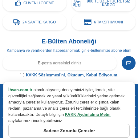
900 TL ÜZERİ ÜCRETSİZ
GÜVENLİ ÖDEME
KARGO
24 SAATTE KARGO
6 TAKSİT İMKANI
E-Bülten Aboneliği
Kampanya ve yeniliklerden haberdar olmak için e-bültenimize abone olun!
KVKK Sözleşmesi'ni
, Okudum, Kabul Ediyorum.
İhvan.com.tr
olarak alışveriş deneyiminizi iyileştirmek, site
güvenliğini sağlamak ve yasal yükümlülüklerimizi yerine getirmek
Adres & İletişim
amacıyla çerezler kullanıyoruz. Zorunlu çerezler dışında kalan
Kategoriler
reklam, pazarlama ve analiz çerezleri tercihlerinize bağlı olarak
kullanılacaktır. Detaylı bilgi için
KVKK Aydınlatma Metni
Önemli Bilgiler
sayfalarımızı inceleyebilirsiniz.
Hızlı Erişim
Sadece Zorunlu Çerezler