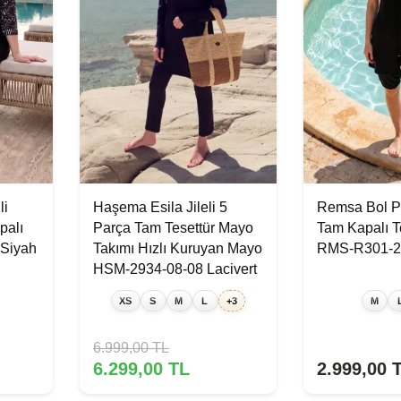
li
Haşema Esila Jileli 5
Remsa Bol Pa
palı
Parça Tam Tesettür Mayo
Tam Kapalı T
Siyah
Takımı Hızlı Kuruyan Mayo
RMS-R301-2
HSM-2934-08-08 Lacivert
XS
S
M
L
+3
M
6.999,00
TL
6.299,00
TL
2.999,00
T