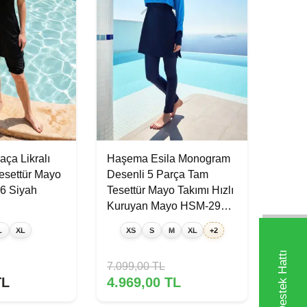
ça Likralı
Haşema Esila Monogram
esettür Mayo
Desenli 5 Parça Tam
6 Siyah
Tesettür Mayo Takımı Hızlı
Kuruyan Mayo HSM-2934-
08 Mavi Lacivert
L
XL
XS
S
M
XL
+2
7.099,00
TL
L
4.969,00
TL