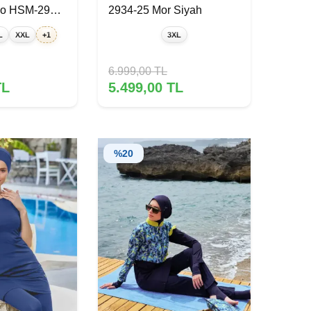
yo HSM-2934-
2934-25 Mor Siyah
L
XXL
+1
3XL
6.999,00
TL
L
5.499,00
TL
%
20