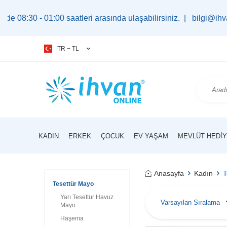
 saatleri arasında ulaşabilirsiniz. |
bilgi@ihvan.com.tr
TR − TL
KADIN
ERKEK
ÇOCUK
EV YAŞAM
MEVLÜT HEDIY
Anasayfa
Kadın
T
Tesettür Mayo
Yarı Tesettür Havuz
Mayo
Haşema