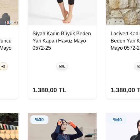
+7
Siyah Kadın Büyük Beden
Lacivert Kad
runcu
Yarı Kapalı Havuz Mayo
Beden Yarı K
 Mayo
0572-25
Mayo 0572-2
+2
5XL
5
1.380,00
TL
1.380,00
T
%
30
%
40