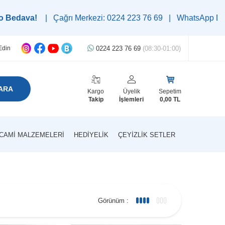
ğrı Merkezi: 0224 223 76 69 | WhatsApp Destek Hattı: 0545 223
0224 223 76 69
(08:30-01:00)
Edin
ARA
Kargo
Üyelik
Sepetim
Takip
İşlemleri
0,00
TL
CAMI MALZEMELERI
HEDIYELIK
ÇEYIZLIK SETLER
Görünüm :