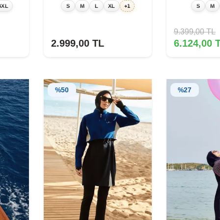
8XL
S
M
L
XL
+1
S
M
9.399,00
TL
2.999,00
TL
6.124,00
T
%
50
%
27