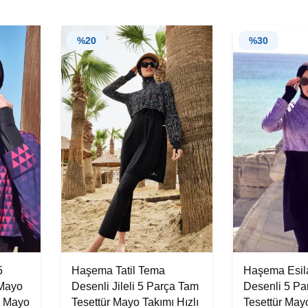
%
20
%
30
5
Haşema Tatil Tema
Haşema Esi
 Mayo
Desenli Jileli 5 Parça Tam
Desenli 5 Pa
n Mayo
Tesettür Mayo Takımı Hızlı
Tesettür Mayo