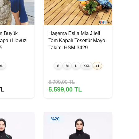
+7
ın Büyük
Haşema Esila Mia Jileli
apalı Havuz
Tam Kapalı Tesettür Mayo
5
Takımı HSM-3429
XL
S
M
L
XXL
+1
6.999,00
TL
L
5.599,00
TL
%
20