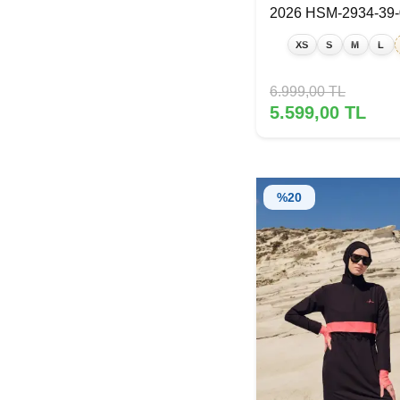
2026 HSM-2934-39-
Siyah Fuşya
XS
S
M
L
6.999,00
TL
5.599,00
TL
%
20