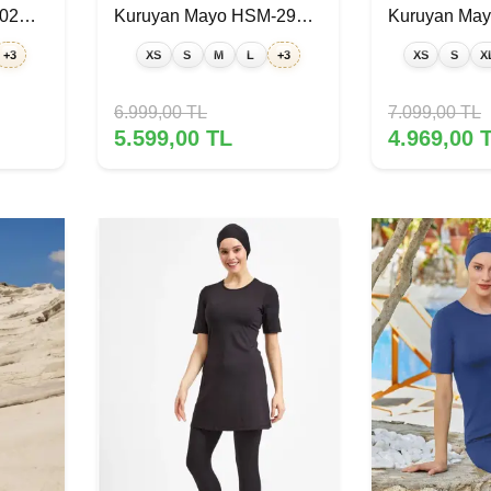
02
Kuruyan Mayo HSM-2934-
Kuruyan Ma
39-06 Siyah Yeşil
09 Lila
+3
XS
S
M
L
+3
XS
S
X
6.999,00
TL
7.099,00
TL
5.599,00
TL
4.969,00
T