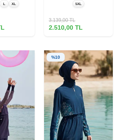
L
XL
5XL
3.139,00
TL
L
2.510,00
TL
%
10