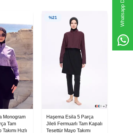
Whatsapp Destek Hattı
%
21
+7
la Monogram
Haşema Esila 5 Parça
rça Tam
Jileli Fermuarlı Tam Kapalı
 Takımı Hızlı
Tesettür Mayo Takımı