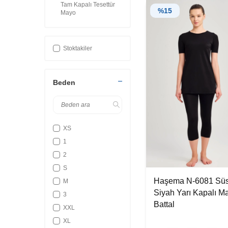
Tam Kapalı Tesettür
%
15
Mayo
Stoktakiler
Beden
XS
1
2
S
Haşema N-6081 Sü
M
Siyah Yarı Kapalı M
3
Battal
XXL
XL