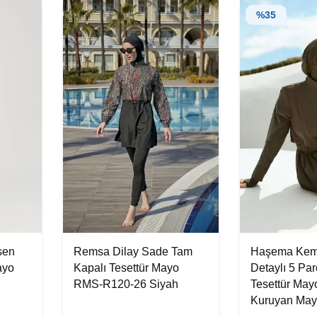
%
35
sen
Remsa Dilay Sade Tam
Haşema Kem
ayo
Kapalı Tesettür Mayo
Detaylı 5 Pa
RMS-R120-26 Siyah
Tesettür Mayo
Kuruyan May