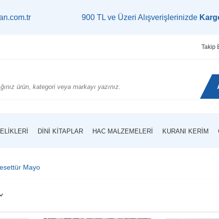
900 TL ve Üzeri Alışverişlerinizde
Kargo Bedava!
| Ça
Takip 
ELIKLERI
DINI KITAPLAR
HAC MALZEMELERI
KURANI KERIM
esettür Mayo