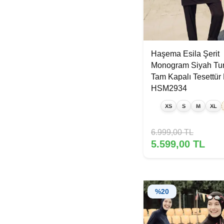
Haşema Esila Şerit
Monogram Siyah Tu
Tam Kapalı Tesettür
HSM2934
XS
S
M
XL
6.999,00
TL
5.599,00
TL
%
20