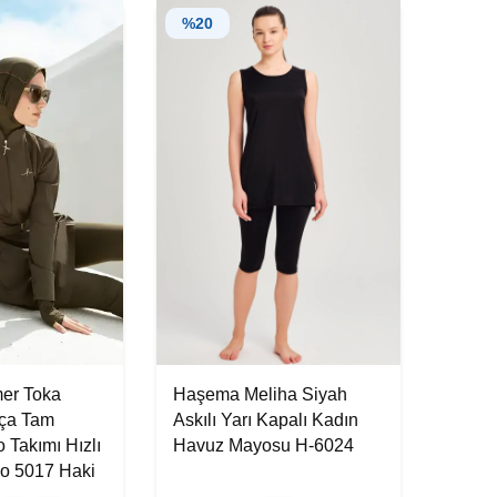
%
20
er Toka
Haşema Meliha Siyah
rça Tam
Askılı Yarı Kapalı Kadın
 Takımı Hızlı
Havuz Mayosu H-6024
o 5017 Haki