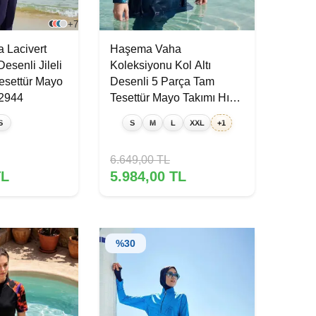
+7
 Lacivert
Haşema Vaha
Desenli Jileli
Koleksiyonu Kol Altı
esettür Mayo
Desenli 5 Parça Tam
2944
Tesettür Mayo Takımı Hızlı
Kuruyan Mayo 5089 Petrol
S
S
M
L
XXL
+1
Mavisi
6.649,00
TL
L
5.984,00
TL
%
30