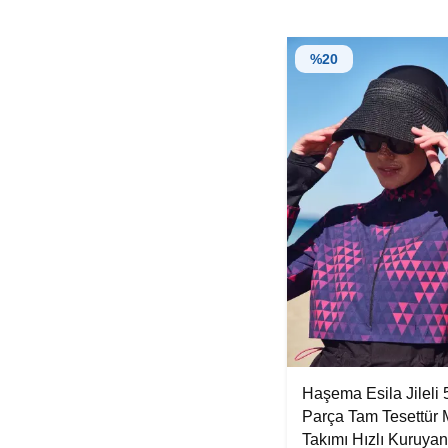
%
20
Haşema Esila Jileli 
Parça Tam Tesettür
Takımı Hızlı Kuruya