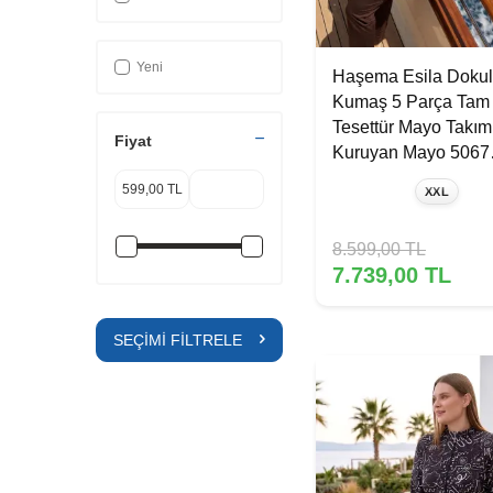
40
Koyu Mürdüm
42
Siyah
44
Mor
Yeni
Haşema Esila Doku
46
Turuncu
Kumaş 5 Parça Tam
48
Pembe
Tesettür Mayo Takımı
Fiyat
50
Kuruyan Mayo 5067
Lila
Kahve
52
Yeşil
XXL
54
Sarı
Mürdüm
8.599,00
TL
Su Yeşili
7.739,00
TL
Petrol
Neon
SEÇIMI FILTRELE
Petrol Mavisi
Saks Mavisi
Zümrüt Yeşili