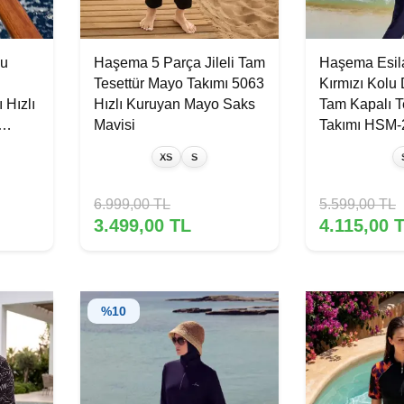
lu
Haşema 5 Parça Jileli Tam
Haşema Esila
Tesettür Mayo Takımı 5063
Kırmızı Kolu 
 Hızlı
Hızlı Kuruyan Mayo Saks
Tam Kapalı T
Mavisi
Takımı HSM-
XS
S
6.999,00
TL
5.599,00
TL
3.499,00
TL
4.115,00
T
%
10