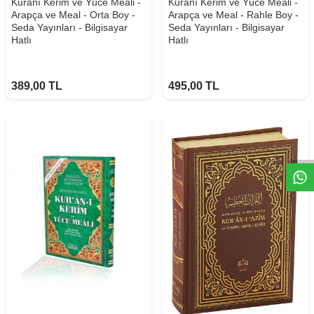
Kuranı Kerim ve Yüce Meali -
Kuranı Kerim ve Yüce Meali -
Arapça ve Meal - Orta Boy -
Arapça ve Meal - Rahle Boy -
Seda Yayınları - Bilgisayar
Seda Yayınları - Bilgisayar
Hatlı
Hatlı
389,00
TL
495,00
TL
W
h
t
s
a
p
p
D
e
s
e
H
a
t
t