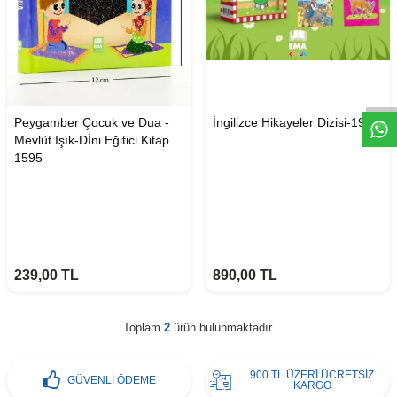
W
h
t
s
a
p
p
D
e
s
e
H
a
t
t
Peygamber Çocuk ve Dua -
İngilizce Hikayeler Dizisi-1924
Mevlüt Işık-Dİni Eğitici Kitap
1595
239,00
TL
890,00
TL
Toplam
2
ürün bulunmaktadır.
900 TL ÜZERİ ÜCRETSİZ
GÜVENLİ ÖDEME
KARGO