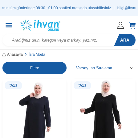
n tüm günlerinde 08:30 - 01:00 saatleri arasında ulaşabilirsiniz. |
bilgi@ihvan.c
ARA
Anasayfa
İsra Moda
Filtre
%
13
%
13