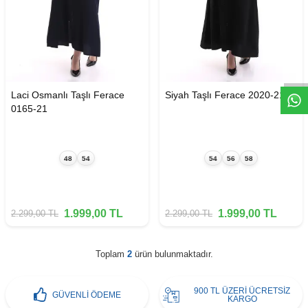
W
h
t
s
a
p
p
D
e
s
e
H
a
t
t
Laci Osmanlı Taşlı Ferace
Siyah Taşlı Ferace 2020-21
0165-21
48
54
54
56
58
1.999,00
TL
1.999,00
TL
2.299,00
TL
2.299,00
TL
Toplam
2
ürün bulunmaktadır.
900 TL ÜZERİ ÜCRETSİZ
GÜVENLİ ÖDEME
KARGO