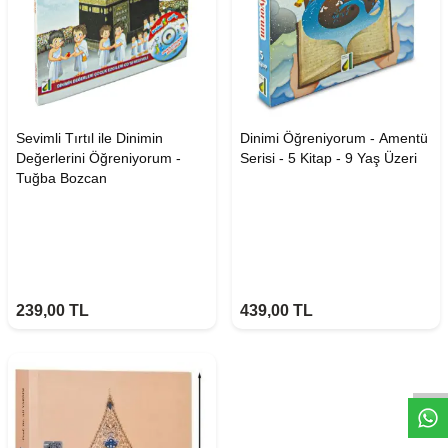
Sevimli Tırtıl ile Dinimin
Dinimi Öğreniyorum - Amentü
Değerlerini Öğreniyorum -
Serisi - 5 Kitap - 9 Yaş Üzeri
Tuğba Bozcan
239,00
TL
439,00
TL
W
h
t
s
a
p
p
D
e
s
e
H
a
t
t