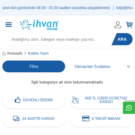
ın tüm günlerinde 08:30 - 01:00 saatleri arasında ulaşabilirsiniz. |
bilgi@ihvan
ARA
Anasayfa
Kubbe Yayın
Filtre
W
h
t
s
a
p
p
D
e
s
e
H
a
t
t
İlgili kategoriye ait ürün bulunmamaktadır.
900 TL ÜZERİ ÜCRETSİZ
GÜVENLİ ÖDEME
KARGO
24 SAATTE KARGO
6 TAKSİT İMKANI