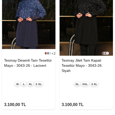
+2
+2
Tesmay Desenli Tam Tesettür
Tesmay Jileli Tam Kapalı
Mayo - 3043-26 - Lacivert
Tesettür Mayo - 3043-26
Siyah
M
L
XL
3 XL
XL
XXL
3 XL
3.100,00
TL
3.100,00
TL