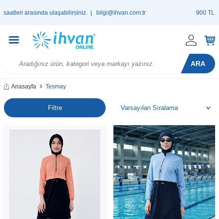
asında ulaşabilirsiniz. |
bilgi@ihvan.com.tr
900 TL ve Üzeri Alı
ARA
Anasayfa
Tesmay
Filtre