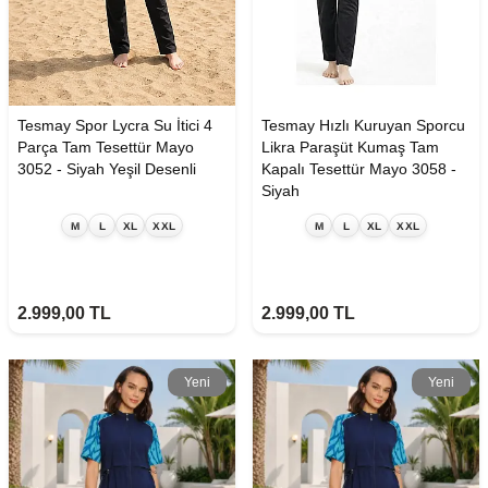
Tesmay Spor Lycra Su İtici 4
Tesmay Hızlı Kuruyan Sporcu
Parça Tam Tesettür Mayo
Likra Paraşüt Kumaş Tam
3052 - Siyah Yeşil Desenli
Kapalı Tesettür Mayo 3058 -
Siyah
M
L
XL
XXL
M
L
XL
XXL
2.999,00
TL
2.999,00
TL
Yeni
Yeni