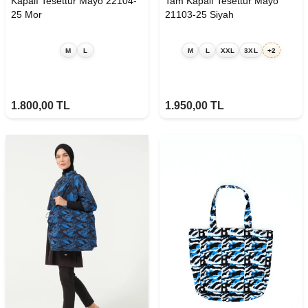
Kapalı Tesettür Mayo 22104-
Tam Kapalı Tesettür Mayo
25 Mor
21103-25 Siyah
M
L
M
L
XXL
3XL
+2
1.800,00
TL
1.950,00
TL