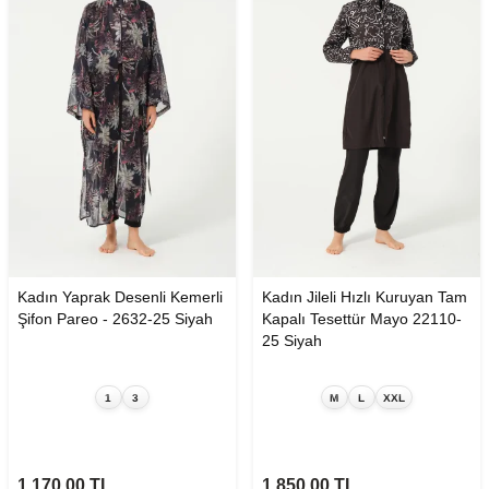
Kadın Yaprak Desenli Kemerli
Kadın Jileli Hızlı Kuruyan Tam
Şifon Pareo - 2632-25 Siyah
Kapalı Tesettür Mayo 22110-
25 Siyah
1
3
M
L
XXL
1.170,00
TL
1.850,00
TL