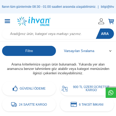
nın tüm günlerinde 08:30 - 01:00 saatleri arasında ulaşabilirsiniz. |
bilgi@ihvan
ARA
Filtre
Arama kriterlerinize uygun ürün bulunamadı. Yukarıda yer alan
aramanıza benzer tahminlere göz atabilir veya kategori menüsünden
W
h
t
s
a
p
p
D
e
s
e
H
a
t
t
ilginizi çekenleri inceleyebilirsiniz.
900 TL ÜZERİ ÜCRETSİZ
GÜVENLİ ÖDEME
KARGO
24 SAATTE KARGO
6 TAKSİT İMKANI