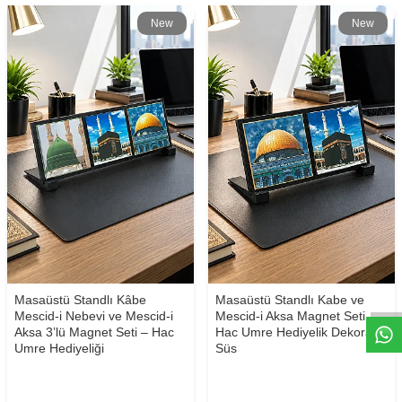
New
New
W
h
t
s
a
p
p
D
e
s
e
H
a
t
t
Masaüstü Standlı Kâbe
Masaüstü Standlı Kabe ve
Mescid-i Nebevi ve Mescid-i
Mescid-i Aksa Magnet Seti -
Aksa 3’lü Magnet Seti – Hac
Hac Umre Hediyelik Dekoratif
Umre Hediyeliği
Süs