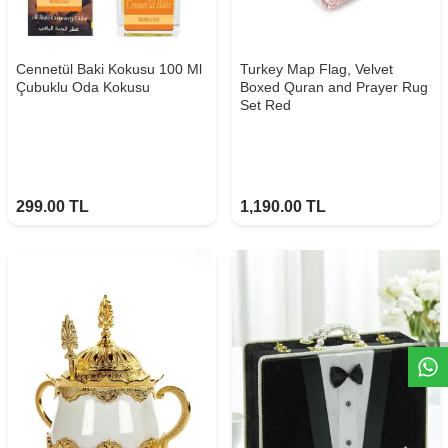
Cennetül Baki Kokusu 100 Ml
Turkey Map Flag, Velvet
Çubuklu Oda Kokusu
Boxed Quran and Prayer Rug
Set Red
299.00
TL
1,190.00
TL
W
h
t
s
a
p
p
D
e
s
e
H
a
t
t