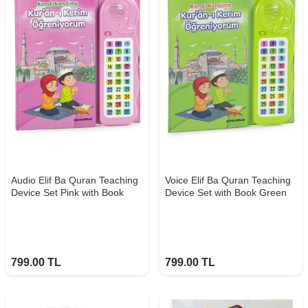
Audio Elif Ba Quran Teaching
Voice Elif Ba Quran Teaching
Device Set Pink with Book
Device Set with Book Green
799.00
TL
799.00
TL