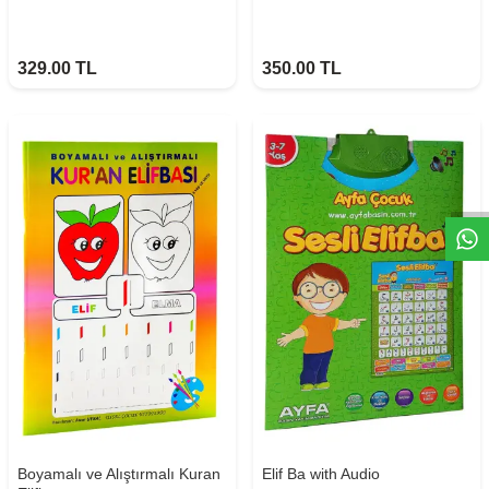
329.00
TL
350.00
TL
W
h
t
s
a
p
p
D
e
s
e
H
a
t
t
Boyamalı ve Alıştırmalı Kuran
Elif Ba with Audio