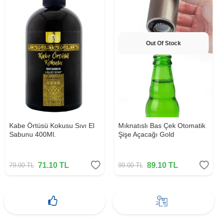
Out Of Stock
Kabe Örtüsü Kokusu Sıvı El
Mıknatıslı Bas Çek Otomatik
Sabunu 400Ml.
Şişe Açacağı Gold
71.10
TL
89.10
TL
79.00
TL
99.00
TL