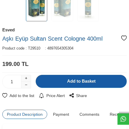
Esved
Aşkı Eyüp Sultan Scent Cologne 400ml
Product code :
T29510
:
4897654305304
199.00
TL
Add to Basket
W
h
t
s
a
p
p
D
e
s
e
H
a
t
t
Add to the list
Price Alert
Share
Product Description
Payment
Comments
Recomme