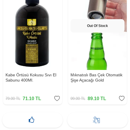
Out Of Stock
Kabe Örtüsü Kokusu Sıvı El
Mıknatıslı Bas Çek Otomatik
Sabunu 400Ml.
Şişe Açacağı Gold
71.10
TL
89.10
TL
79.00
TL
99.00
TL