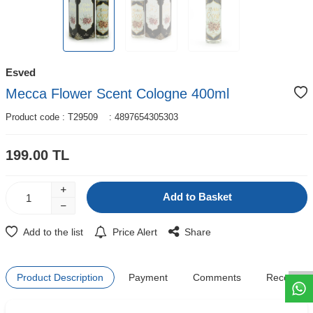
Esved
Mecca Flower Scent Cologne 400ml
Product code :
T29509
:
4897654305303
199.00
TL
Add to Basket
W
h
t
s
a
p
p
D
e
s
e
H
a
t
t
Add to the list
Price Alert
Share
Product Description
Payment
Comments
Recomme