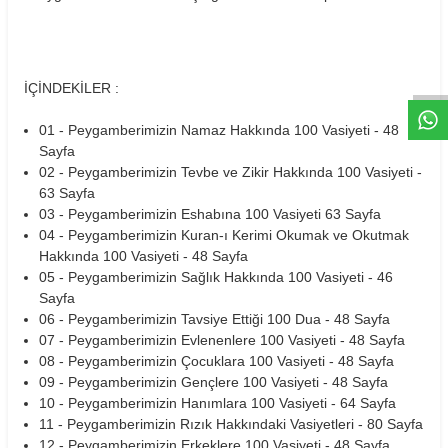
W
h
t
s
a
p
p
D
e
s
e
H
a
t
t
İÇİNDEKİLER :
01 - Peygamberimizin Namaz Hakkında 100 Vasiyeti - 48
Sayfa
02 - Peygamberimizin Tevbe ve Zikir Hakkında 100 Vasiyeti -
63 Sayfa
03 - Peygamberimizin Eshabına 100 Vasiyeti 63 Sayfa
04 - Peygamberimizin Kuran-ı Kerimi Okumak ve Okutmak
Hakkında 100 Vasiyeti - 48 Sayfa
05 - Peygamberimizin Sağlık Hakkında 100 Vasiyeti - 46
Sayfa
06 - Peygamberimizin Tavsiye Ettiği 100 Dua - 48 Sayfa
07 - Peygamberimizin Evlenenlere 100 Vasiyeti - 48 Sayfa
08 - Peygamberimizin Çocuklara 100 Vasiyeti - 48 Sayfa
09 - Peygamberimizin Gençlere 100 Vasiyeti - 48 Sayfa
10 - Peygamberimizin Hanımlara 100 Vasiyeti - 64 Sayfa
11 - Peygamberimizin Rızık Hakkındaki Vasiyetleri - 80 Sayfa
12 - Peygamberimizin Erkeklere 100 Vasiyeti - 48 Sayfa