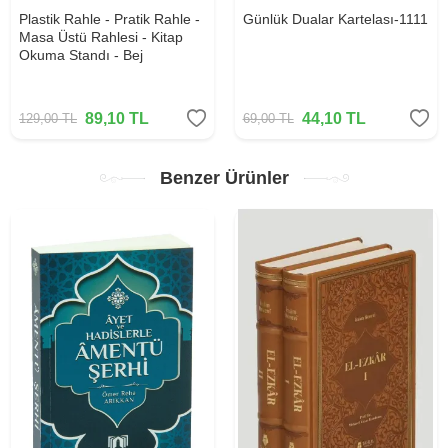
Plastik Rahle - Pratik Rahle -
Günlük Dualar Kartelası-1111
Masa Üstü Rahlesi - Kitap
Okuma Standı - Bej
89,10
TL
44,10
TL
129,00
TL
69,00
TL
Benzer Ürünler