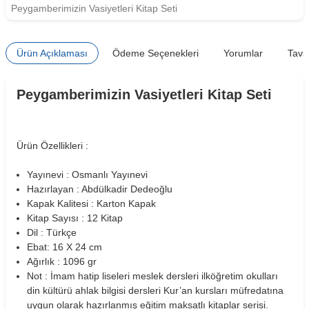
Peygamberimizin Vasiyetleri Kitap Seti
Ürün Açıklaması
Ödeme Seçenekleri
Yorumlar
Tavs
Peygamberimizin Vasiyetleri Kitap Seti
Ürün Özellikleri :
Yayınevi : Osmanlı Yayınevi
Hazırlayan : Abdülkadir Dedeoğlu
Kapak Kalitesi : Karton Kapak
Kitap Sayısı : 12 Kitap
Dil : Türkçe
Ebat: 16 X 24 cm
Ağırlık : 1096 gr
Not : İmam hatip liseleri meslek dersleri ilköğretim okulları
din kültürü ahlak bilgisi dersleri Kur’an kursları müfredatına
uygun olarak hazırlanmış eğitim maksatlı kitaplar serisi.