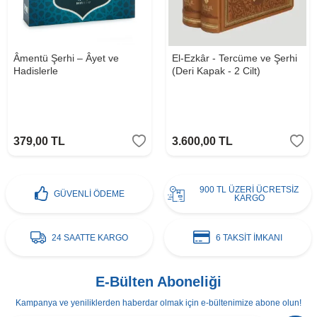
Âmentü Şerhi – Âyet ve
El-Ezkâr - Tercüme ve Şerhi
Hadislerle
(Deri Kapak - 2 Cilt)
379,00
TL
3.600,00
TL
900 TL ÜZERİ ÜCRETSİZ
GÜVENLİ ÖDEME
KARGO
24 SAATTE KARGO
6 TAKSİT İMKANI
E-Bülten Aboneliği
Kampanya ve yeniliklerden haberdar olmak için e-bültenimize abone olun!