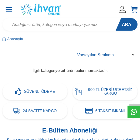
ARA
Anasayfa
İlgili kategoriye ait ürün bulunmamaktadır.
W
h
t
s
a
p
p
D
e
s
e
H
a
t
t
900 TL ÜZERİ ÜCRETSİZ
GÜVENLİ ÖDEME
KARGO
24 SAATTE KARGO
6 TAKSİT İMKANI
E-Bülten Aboneliği
Kampanya ve yeniliklerden haberdar olmak için e-bültenimize abone olun!