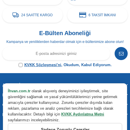
24 SAATTE KARGO
6 TAKSİT İMKANI
E-Bülten Aboneliği
Kampanya ve yeniliklerden haberdar olmak için e-bültenimize abone olun!
KVKK Sözleşmesi'ni
, Okudum, Kabul Ediyorum.
Adres & İletişim
İhvan.com.tr
olarak alışveriş deneyiminizi iyileştirmek, site
Kategoriler
güvenliğini sağlamak ve yasal yükümlülüklerimizi yerine getirmek
amacıyla çerezler kullanıyoruz. Zorunlu çerezler dışında kalan
Önemli Bilgiler
reklam, pazarlama ve analiz çerezleri tercihlerinize bağlı olarak
kullanılacaktır. Detaylı bilgi için
KVKK Aydınlatma Metni
Hızlı Erişim
sayfalarımızı inceleyebilirsiniz.
Sadece Zorunlu Çerezler