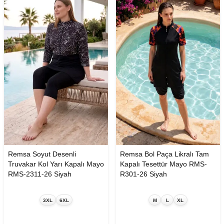
Remsa Soyut Desenli
Remsa Bol Paça Likralı Tam
Truvakar Kol Yarı Kapalı Mayo
Kapalı Tesettür Mayo RMS-
RMS-2311-26 Siyah
R301-26 Siyah
3XL
6XL
M
L
XL