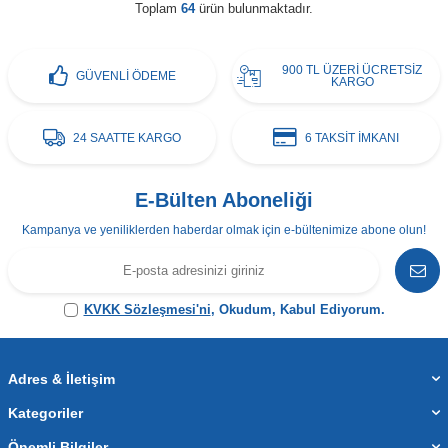
Toplam
64
ürün bulunmaktadır.
900 TL ÜZERİ ÜCRETSİZ
GÜVENLİ ÖDEME
KARGO
24 SAATTE KARGO
6 TAKSİT İMKANI
E-Bülten Aboneliği
Kampanya ve yeniliklerden haberdar olmak için e-bültenimize abone olun!
KVKK Sözleşmesi'ni
, Okudum, Kabul Ediyorum.
Adres & İletişim
Kategoriler
Önemli Bilgiler