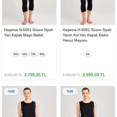
Haşema N-6081 Süsen Siyah
Haşema H-6081 Süsen Siyah
Yarı Kapalı Mayo Battal
Yarım Kol Yarı Kapalı Kadın
Havuz Mayosu
5XL
6XL
7XL
8XL
XS
2.799,00
TL
2.699,00
TL
3.300,00
TL
2.999,00
TL
%
20
%
20