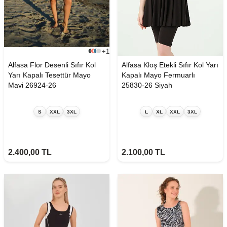
+1
Alfasa Flor Desenli Sıfır Kol
Alfasa Kloş Etekli Sıfır Kol Yarı
Yarı Kapalı Tesettür Mayo
Kapalı Mayo Fermuarlı
Mavi 26924-26
25830-26 Siyah
S
XXL
3XL
L
XL
XXL
3XL
2.400,00
TL
2.100,00
TL