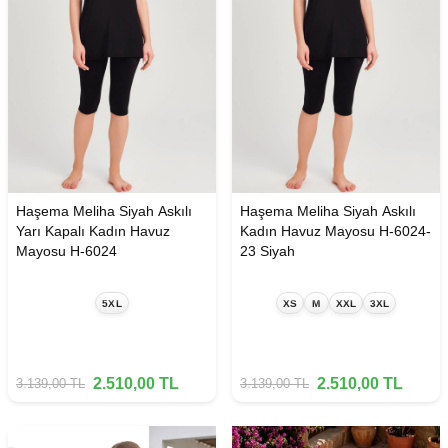
Haşema Meliha Siyah Askılı
Haşema Meliha Siyah Askılı
Yarı Kapalı Kadın Havuz
Kadın Havuz Mayosu H-6024-
Mayosu H-6024
23 Siyah
5XL
XS
M
XXL
3XL
2.510,00
TL
2.510,00
TL
3.139,00
TL
3.139,00
TL