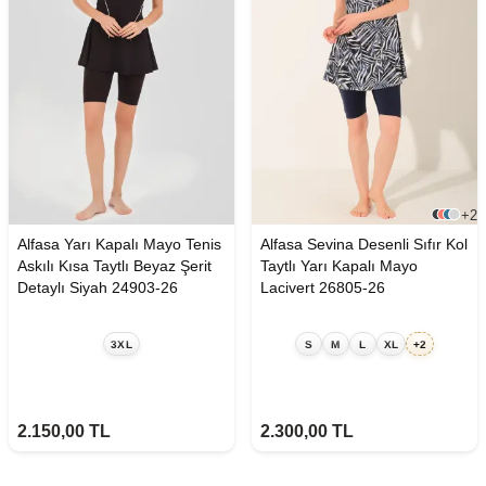
+2
Alfasa Yarı Kapalı Mayo Tenis
Alfasa Sevina Desenli Sıfır Kol
Askılı Kısa Taytlı Beyaz Şerit
Taytlı Yarı Kapalı Mayo
Detaylı Siyah 24903-26
Lacivert 26805-26
3XL
S
M
L
XL
+2
2.150,00
TL
2.300,00
TL