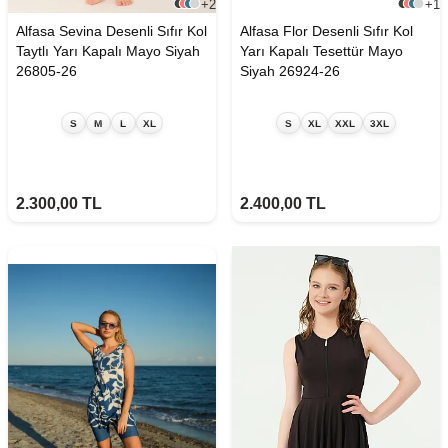
+2
+1
Alfasa Sevina Desenli Sıfır Kol
Alfasa Flor Desenli Sıfır Kol
Taytlı Yarı Kapalı Mayo Siyah
Yarı Kapalı Tesettür Mayo
26805-26
Siyah 26924-26
S
M
L
XL
S
XL
XXL
3XL
2.300,00
TL
2.400,00
TL