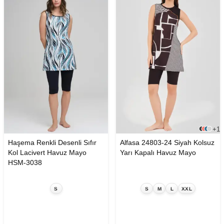
+1
Haşema Renkli Desenli Sıfır
Alfasa 24803-24 Siyah Kolsuz
Kol Lacivert Havuz Mayo
Yarı Kapalı Havuz Mayo
HSM-3038
S
S
M
L
XXL