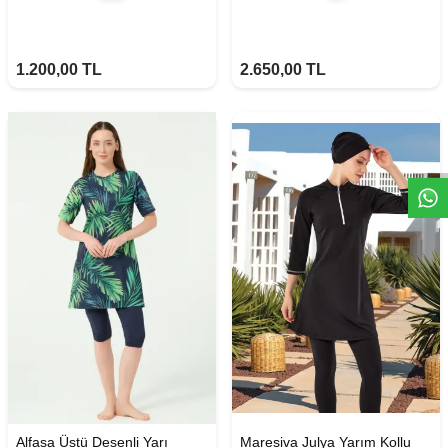
1.200,00
TL
2.650,00
TL
W
h
t
s
a
p
p
D
e
s
e
H
a
t
t
Alfasa Üstü Desenli Yarı
Maresiva Julya Yarım Kollu