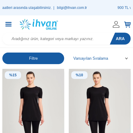
sında ulaşabilirsiniz. |
bilgi@ihvan.com.tr
900 TL ve Üzeri Alış
ARA
Filtre
%
15
%
10