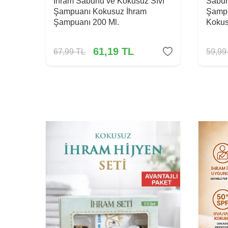
İhram Sabunu ve Kokusuz Sıvı
Sabun
Şampuanı Kokusuz İhram
Şampu
Şampuanı 200 Ml.
Kokus
61,19
TL
67,99
TL
59,99