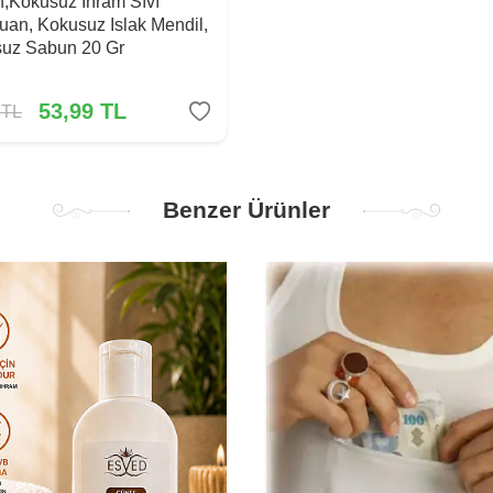
,Kokusuz İhram Sıvı
an, Kokusuz Islak Mendil,
uz Sabun 20 Gr
53,99
TL
TL
Benzer Ürünler