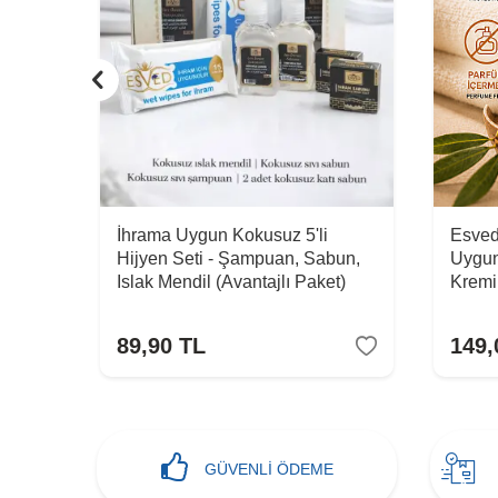
 Kadın
İhrama Uygun Kokusuz 5'li
Esved
Hijyen Seti - Şampuan, Sabun,
Uygun
Islak Mendil (Avantajlı Paket)
Kremi
89,90
TL
149,
GÜVENLİ ÖDEME