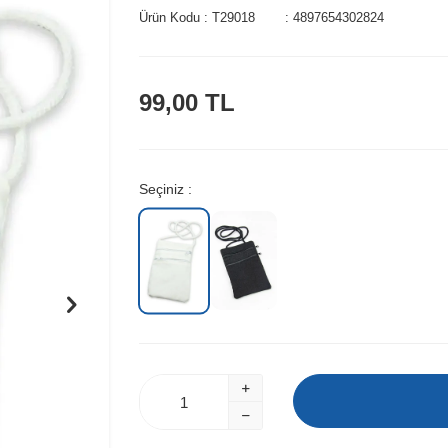
Ürün Kodu :
T29018
:
4897654302824
99,00
TL
Seçiniz :