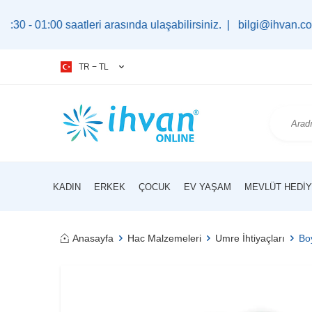
 saatleri arasında ulaşabilirsiniz. |
bilgi@ihvan.com.tr
TR − TL
KADIN
ERKEK
ÇOCUK
EV YAŞAM
MEVLÜT HEDIY
Anasayfa
Hac Malzemeleri
Umre İhtiyaçları
Bo