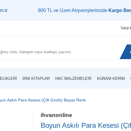
900 TL ve Üzeri Alışverişlerinizde
Kargo Bedava!
| Ç
Takip 
ELIKLERI
DINI KITAPLAR
HAC MALZEMELERI
KURANI KERIM
yun Askılı Para Kesesi (Çift Gözlü) Beyaz Renk
ihvanonline
Boyun Askılı Para Kesesi (Ç