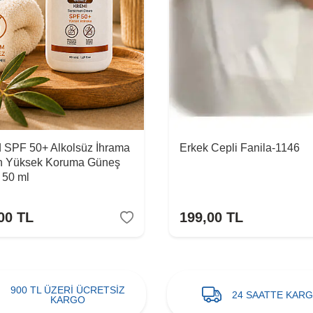
 SPF 50+ Alkolsüz İhrama
Erkek Cepli Fanila-1146
 Yüksek Koruma Güneş
 50 ml
00
TL
199,00
TL
900 TL ÜZERİ ÜCRETSİZ
24 SAATTE KAR
KARGO