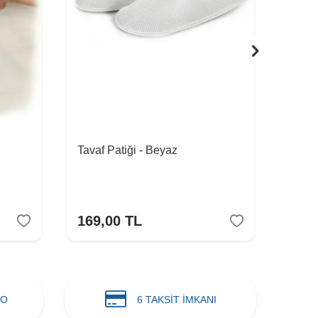
Tavaf Patiği - Beyaz
Bayan
169,00
TL
199
GO
6 TAKSİT İMKANI