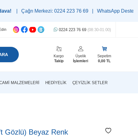
ağrı Merkezi: 0224 223 76 69 | WhatsApp Destek Hattı: 0545 22
0224 223 76 69
(08:30-01:00)
Edin
ARA
Kargo
Üyelik
Sepetim
Takip
İşlemleri
0,00
TL
CAMI MALZEMELERI
HEDIYELIK
ÇEYIZLIK SETLER
ift Gözlü) Beyaz Renk