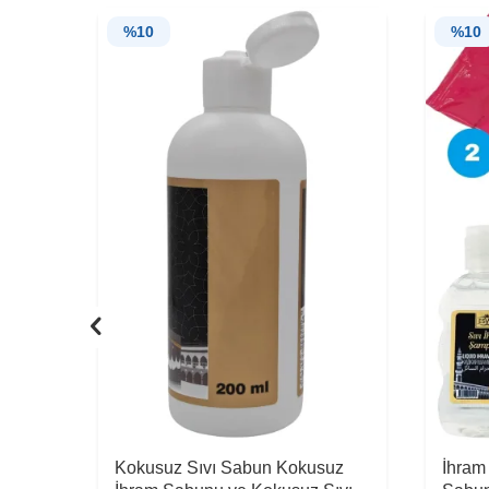
%
10
%
10
Kokusuz Sıvı Sabun Kokusuz
İhram