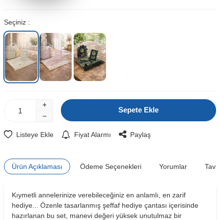
Seçiniz :
Sepete Ekle
Listeye Ekle
Fiyat Alarmı
Paylaş
Ürün Açıklaması
Ödeme Seçenekleri
Yorumlar
Tavs
Kıymetli annelerinize verebileceğiniz en anlamlı, en zarif
W
h
t
s
a
p
p
D
e
s
e
H
a
t
t
hediye... Özenle tasarlanmış şeffaf hediye çantası içerisinde
hazırlanan bu set, manevi değeri yüksek unutulmaz bir