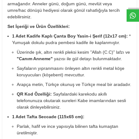
armağandır. Anneler günü, doğum günü, mevlüt veya
umre/hac dönüşü hediyesi olarak gönül rahatlığıyla tercih
edebilirsiniz.
Set İçeriği ve Ürün Özellikleri:
1 Adet Kadife Kaplı Çanta Boy Yasin-i Şerif (12x17 cm):
*
Yumuşak dokulu pudra pembesi kadife ile kaplanmıştır.
Üzerinde şık, altın renkli pleksi kesim "Allah (C.C)" lafzı ve
"Canım Anneme"
yazısı ile gül detayı bulunmaktadır.
Sayfaların yıpranmasını önleyen altın renkli metal köşe
koruyucuları (köşebent) mevcuttur.
Arapça metin, Türkçe okunuş ve Türkçe meal bir aradadır.
QR Kod Özelliği:
Sayfalardaki karekodu akıllı
telefonunuza okutarak sureleri Kabe imamlarından sesli
olarak dinleyebilirsiniz.
1 Adet Tafta Seccade (115x65 cm):
Parlak, hafif ve ince yapısıyla bilinen tafta kumaştan
üretilmiştir.