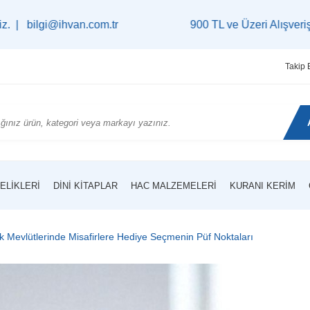
n.com.tr
900 TL ve Üzeri Alışverişlerinizde
Karg
Takip 
ELIKLERI
DINI KITAPLAR
HAC MALZEMELERI
KURANI KERIM
 Mevlütlerinde Misafirlere Hediye Seçmenin Püf Noktaları