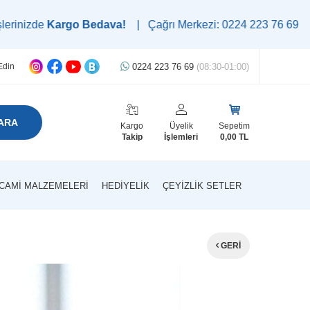
o Bedava!
| Çağrı Merkezi: 0224 223 76 69 | WhatsApp Destek 
0224 223 76 69
(08:30-01:00)
Edin
ARA
Kargo
Üyelik
Sepetim
Takip
İşlemleri
0,00
TL
CAMI MALZEMELERI
HEDIYELIK
ÇEYIZLIK SETLER
GERI