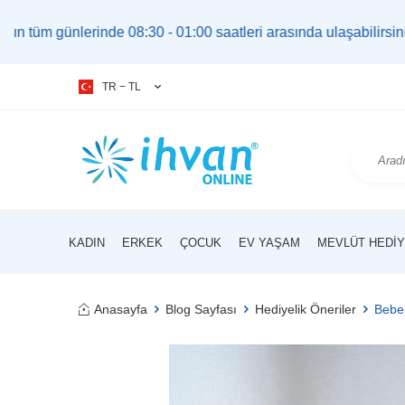
 08:30 - 01:00 saatleri arasında ulaşabilirsiniz. |
bilgi@ihva
TR − TL
KADIN
ERKEK
ÇOCUK
EV YAŞAM
MEVLÜT HEDIY
Anasayfa
Blog Sayfası
Hediyelik Öneriler
Bebek