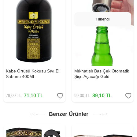
Tükendi
Kabe Örtüsü Kokusu Sıvı El
Mıknatıslı Bas Çek Otomatik
Sabunu 400Ml.
Şişe Açacağı Gold
71,10
TL
89,10
TL
79,00
TL
99,00
TL
Benzer Ürünler