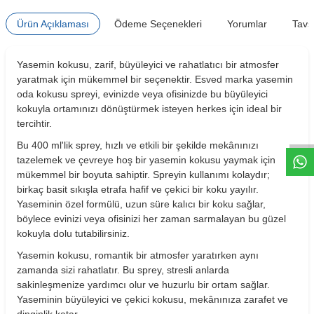
Ürün Açıklaması
Ödeme Seçenekleri
Yorumlar
Tavs
Yasemin kokusu, zarif, büyüleyici ve rahatlatıcı bir atmosfer
yaratmak için mükemmel bir seçenektir. Esved marka yasemin
oda kokusu spreyi, evinizde veya ofisinizde bu büyüleyici
W
h
t
s
a
p
p
D
e
s
e
H
a
t
t
kokuyla ortamınızı dönüştürmek isteyen herkes için ideal bir
tercihtir.
Bu 400 ml'lik sprey, hızlı ve etkili bir şekilde mekânınızı
tazelemek ve çevreye hoş bir yasemin kokusu yaymak için
mükemmel bir boyuta sahiptir. Spreyin kullanımı kolaydır;
birkaç basit sıkışla etrafa hafif ve çekici bir koku yayılır.
Yaseminin özel formülü, uzun süre kalıcı bir koku sağlar,
böylece evinizi veya ofisinizi her zaman sarmalayan bu güzel
kokuyla dolu tutabilirsiniz.
Yasemin kokusu, romantik bir atmosfer yaratırken aynı
zamanda sizi rahatlatır. Bu sprey, stresli anlarda
sakinleşmenize yardımcı olur ve huzurlu bir ortam sağlar.
Yaseminin büyüleyici ve çekici kokusu, mekânınıza zarafet ve