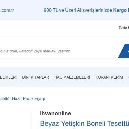
900 TL ve Üzeri Alışverişlerinizde
Kargo Bedava!
|
Takip 
ELIKLERI
DINI KITAPLAR
HAC MALZEMELERI
KURANI KERIM
settür Hazır Pratik Eşarp
ihvanonline
Beyaz Yetişkin Boneli Tesettü