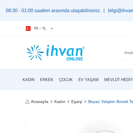
:00 saatleri arasında ulaşabilirsiniz. |
bilgi@ihvan.com.tr
TR − TL
KADIN
ERKEK
ÇOCUK
EV YAŞAM
MEVLÜT HEDIY
Anasayfa
Kadın
Eşarp
Beyaz Yetişkin Boneli Te