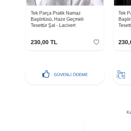
 Hazır
Tek Parça Pratik Namaz
Tek P
Başörtüsü, Hazır Geçmeli
Başör
Tesettür Şal - Lacivert
Tesett
230,00
TL
230,
GÜVENLİ ÖDEME
Ka