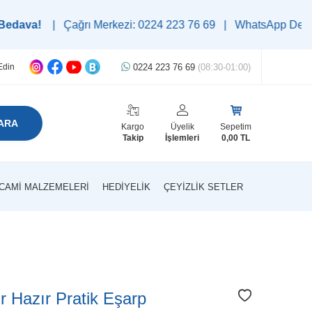
 Çağrı Merkezi: 0224 223 76 69 | WhatsApp Destek Hattı: 0545
0224 223 76 69
(08:30-01:00)
Edin
ARA
Kargo
Üyelik
Sepetim
Takip
İşlemleri
0,00
TL
CAMI MALZEMELERI
HEDIYELIK
ÇEYIZLIK SETLER
r Hazır Pratik Eşarp