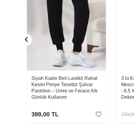
Siyah Kadın Beli Lastikli Rahat
3 lü 
Kesim Penye Tesettür Şalvar
Mesci
Pantolon – Umre ve Ferace Altı
- 6.5 
Günlük Kullanım
Dekor
399,00
TL
159,0