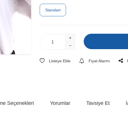
Standart
Listeye Ekle
Fiyat Alarmı
e Seçenekleri
Yorumlar
Tavsiye Et
İ