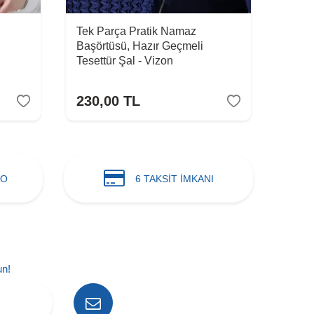
Tek Parça Pratik Namaz
Tek P
Başörtüsü, Hazır Geçmeli
Başör
Tesettür Şal - Vizon
Teset
230,00
TL
230
GO
6 TAKSİT İMKANI
un!