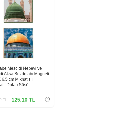
Kabe Mescidi Nebevi ve
di Aksa Buzdolabı Magneti
X 6.5 cm Mıknatıslı
atif Dolap Süsü
125,10
TL
0
TL