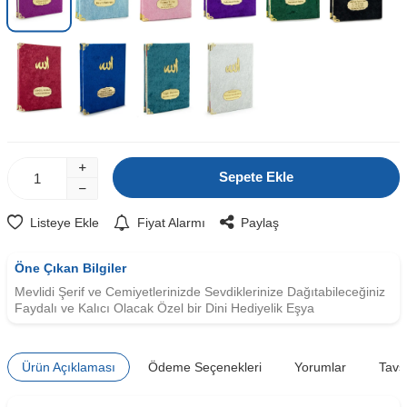
Sepete Ekle
Listeye Ekle
Fiyat Alarmı
Paylaş
Öne Çıkan Bilgiler
Mevlidi Şerif ve Cemiyetlerinizde Sevdiklerinize Dağıtabileceğiniz
Faydalı ve Kalıcı Olacak Özel bir Dini Hediyelik Eşya
Ürün Açıklaması
Ödeme Seçenekleri
Yorumlar
Tavs