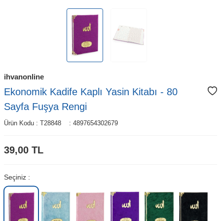
ihvanonline
Ekonomik Kadife Kaplı Yasin Kitabı - 80
Sayfa Fuşya Rengi
Ürün Kodu :
T28848
:
4897654302679
39,00
TL
Seçiniz :