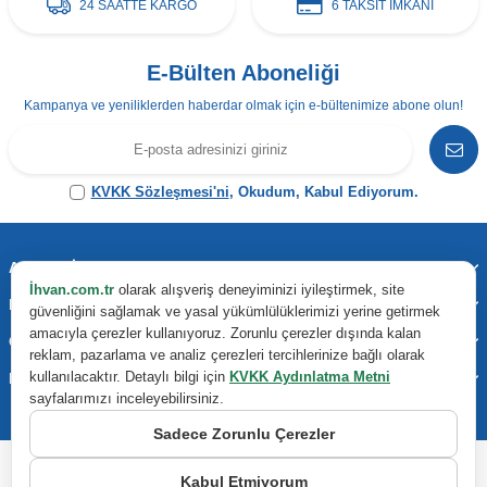
24 SAATTE KARGO
6 TAKSİT İMKANI
E-Bülten Aboneliği
Kampanya ve yeniliklerden haberdar olmak için e-bültenimize abone olun!
KVKK Sözleşmesi'ni
, Okudum, Kabul Ediyorum.
Adres & İletişim
İhvan.com.tr
olarak alışveriş deneyiminizi iyileştirmek, site
Kategoriler
güvenliğini sağlamak ve yasal yükümlülüklerimizi yerine getirmek
amacıyla çerezler kullanıyoruz. Zorunlu çerezler dışında kalan
Önemli Bilgiler
reklam, pazarlama ve analiz çerezleri tercihlerinize bağlı olarak
kullanılacaktır. Detaylı bilgi için
KVKK Aydınlatma Metni
Hızlı Erişim
sayfalarımızı inceleyebilirsiniz.
Sadece Zorunlu Çerezler
Kabul Etmiyorum