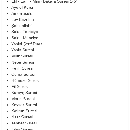
Elif - Lam - Mim (Bakara Suresi 1-5)
Ayetel Kürsi
Amerrasulü
Lev Enzelna
Şehidallahü
Salatı Tefriciye
Salatı Münciye
Yasini Şerif Duası
Yasin Suresi
Mülk Suresi
Nebe Suresi
Fetih Suresi
Cuma Suresi
Hümeze Suresi
Fil Suresi
Kureyş Suresi
Maun Suresi
Kevser Suresi
Kafirun Suresi
Nasr Suresi
Tebbet Suresi
İhlas Suresi