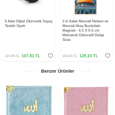
5 Adet Dijital Zikirmatik Sayaç
3 lü Kabe Mescidi Nebevi ve
Tesbih Siyah
Mescidi Aksa Buzdolabı
Magneti - 6.5 X 6.5 cm
Mıknatıslı Dekoratif Dolap
Süsü
107,91
TL
125,10
TL
119,90
TL
159,00
TL
Benzer Ürünler