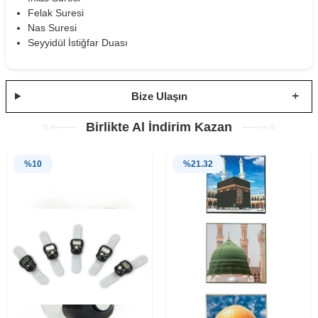
Felak Suresi
Nas Suresi
Seyyidül İstiğfar Duası
Bize Ulaşın
Birlikte Al İndirim Kazan
%
10
%
21.32