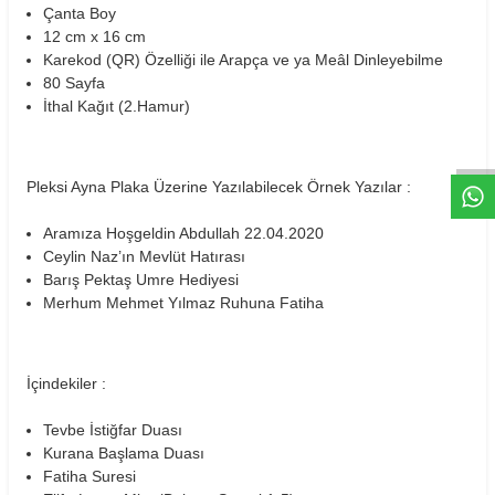
Çanta Boy
12 cm x 16 cm
Karekod (QR) Özelliği ile Arapça ve ya Meâl Dinleyebilme
80 Sayfa
W
h
t
s
a
p
p
D
e
s
e
H
a
t
t
İthal Kağıt (2.Hamur)
Pleksi Ayna Plaka Üzerine Yazılabilecek Örnek Yazılar :
Aramıza Hoşgeldin Abdullah 22.04.2020
Ceylin Naz’ın Mevlüt Hatırası
Barış Pektaş Umre Hediyesi
Merhum Mehmet Yılmaz Ruhuna Fatiha
İçindekiler :
Tevbe İstiğfar Duası
Kurana Başlama Duası
Fatiha Suresi