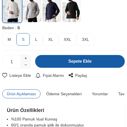
Beden :
S
M
S
L
XL
XXL
3XL
Sepete Ekle
Listeye Ekle
Fiyat Alarmı
Paylaş
Ürün Açıklaması
Ödeme Seçenekleri
Yorumlar
Tavs
Ürün Özellikleri
%100 Pamuk Vual Kumaş
60/1 oranda pamuk iplik ile dokunmuştur.