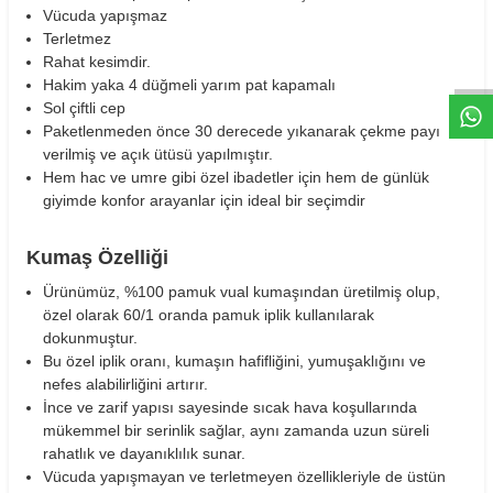
Vücuda yapışmaz
W
h
t
s
a
p
p
D
e
s
e
H
a
t
t
Terletmez
Rahat kesimdir.
Hakim yaka 4 düğmeli yarım pat kapamalı
Sol çiftli cep
Paketlenmeden önce 30 derecede yıkanarak çekme payı
verilmiş ve açık ütüsü yapılmıştır.
Hem hac ve umre gibi özel ibadetler için hem de günlük
giyimde konfor arayanlar için ideal bir seçimdir
Kumaş Özelliği
Ürünümüz, %100 pamuk vual kumaşından üretilmiş olup,
özel olarak 60/1 oranda pamuk iplik kullanılarak
dokunmuştur.
Bu özel iplik oranı, kumaşın hafifliğini, yumuşaklığını ve
nefes alabilirliğini artırır.
İnce ve zarif yapısı sayesinde sıcak hava koşullarında
mükemmel bir serinlik sağlar, aynı zamanda uzun süreli
rahatlık ve dayanıklılık sunar.
Vücuda yapışmayan ve terletmeyen özellikleriyle de üstün