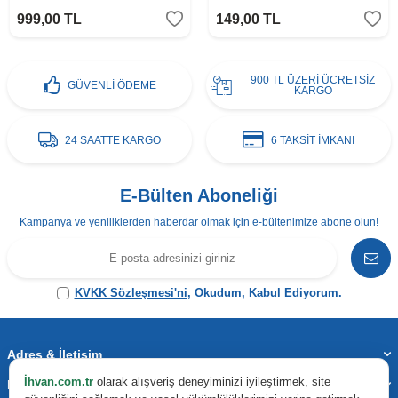
999,00
TL
149,00
TL
900 TL ÜZERİ ÜCRETSİZ
GÜVENLİ ÖDEME
KARGO
24 SAATTE KARGO
6 TAKSİT İMKANI
E-Bülten Aboneliği
Kampanya ve yeniliklerden haberdar olmak için e-bültenimize abone olun!
KVKK Sözleşmesi'ni
, Okudum, Kabul Ediyorum.
Adres & İletişim
İhvan.com.tr
olarak alışveriş deneyiminizi iyileştirmek, site
Kategoriler