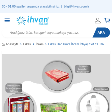
 01:00 saatleri arasında ulaşabilirsiniz. |
bilgi@ihvan.com.tr
ARA
Anasayfa
Erkek
İhram
Erkek Hac Umre İhram İhtiyaç Seti SET02