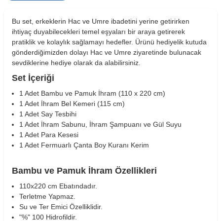
Bu set, erkeklerin Hac ve Umre ibadetini yerine getirirken
ihtiyaç duyabilecekleri temel eşyaları bir araya getirerek
pratiklik ve kolaylık sağlamayı hedefler. Ürünü hediyelik kutuda
gönderdiğimizden dolayı Hac ve Umre ziyaretinde bulunacak
sevdiklerine hediye olarak da alabilirsiniz.
Set İçeriği
1 Adet Bambu ve Pamuk İhram (110 x 220 cm)
1 Adet İhram Bel Kemeri (115 cm)
1 Adet Say Tesbihi
1 Adet İhram Sabunu, İhram Şampuanı ve Gül Suyu
1 Adet Para Kesesi
1 Adet Fermuarlı Çanta Boy Kuranı Kerim
Bambu ve Pamuk İhram Özellikleri
110x220 cm Ebatındadır.
W
h
t
s
a
p
p
D
e
s
e
H
a
t
t
Terletme Yapmaz.
Su ve Ter Emici Özelliklidir.
"%" 100 Hidrofildir.