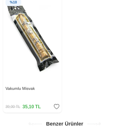
%
10
Vakumlu Misvak
35,10
TL
39,00
TL
Benzer Ürünler