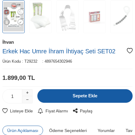
İhvan
Erkek Hac Umre İhram İhtiyaç Seti SET02
Ürün Kodu :
T29232
:
4897654302946
1.899,00
TL
Sepete Ekle
Listeye Ekle
Fiyat Alarmı
Paylaş
Ürün Açıklaması
Ödeme Seçenekleri
Yorumlar
Tavs