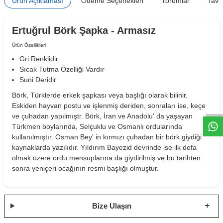
Ürün Açıklaması
Ödeme Seçenekleri
Yorumlar
Tavs
Ertuğrul Börk Şapka - Armasız
Ürün Özellikleri
Gri Renklidir
Sıcak Tutma Özelliği Vardır
Suni Deridir
W
h
t
s
a
p
p
D
e
s
e
H
a
t
t
Börk, Türklerde erkek şapkası veya başlığı olarak bilinir.
Eskiden hayvan postu ve işlenmiş deriden, sonraları ise, keçe
ve çuhadan yapılmıştr. Börk, İran ve Anadolu' da yaşayan
Türkmen boylarında, Selçuklu ve Osmanlı ordularında
kullanılmıştır. Osman Bey' in kırmızı çuhadan bir börk giydiği
kaynaklarda yazılıdır. Yıldırım Bayezid devrinde ise ilk defa
olmak üzere ordu mensuplarına da giydirilmiş ve bu tarihten
sonra yeniçeri ocağının resmi başlığı olmuştur.
Bize Ulaşın