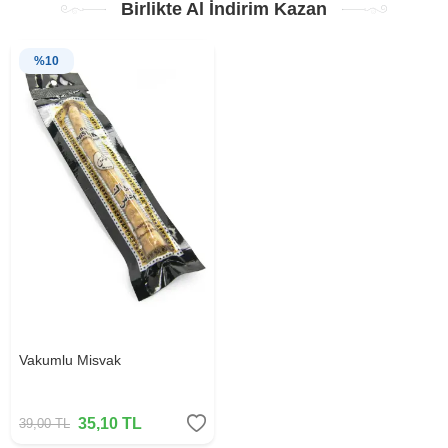
Birlikte Al İndirim Kazan
%
10
Vakumlu Misvak
35,10
TL
39,00
TL