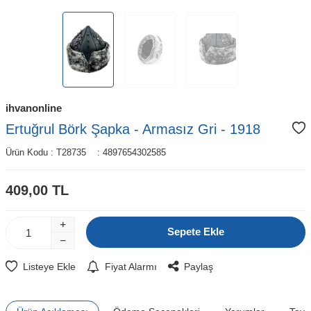
ihvanonline
Ertuğrul Börk Şapka - Armasız Gri - 1918
Ürün Kodu :
T28735
:
4897654302585
409,00
TL
Sepete Ekle
Listeye Ekle
Fiyat Alarmı
Paylaş