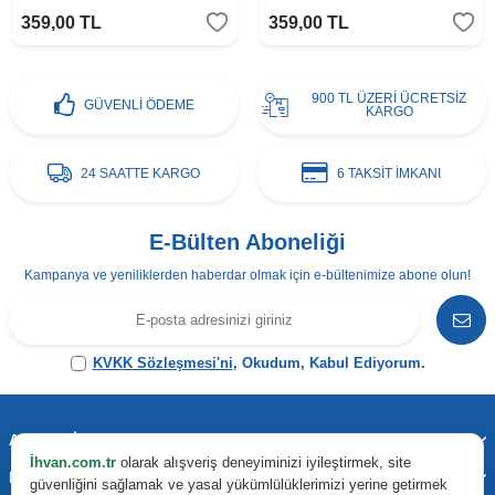
359,00
TL
359,00
TL
900 TL ÜZERİ ÜCRETSİZ
GÜVENLİ ÖDEME
KARGO
24 SAATTE KARGO
6 TAKSİT İMKANI
E-Bülten Aboneliği
Kampanya ve yeniliklerden haberdar olmak için e-bültenimize abone olun!
KVKK Sözleşmesi'ni
, Okudum, Kabul Ediyorum.
Adres & İletişim
İhvan.com.tr
olarak alışveriş deneyiminizi iyileştirmek, site
Kategoriler
güvenliğini sağlamak ve yasal yükümlülüklerimizi yerine getirmek