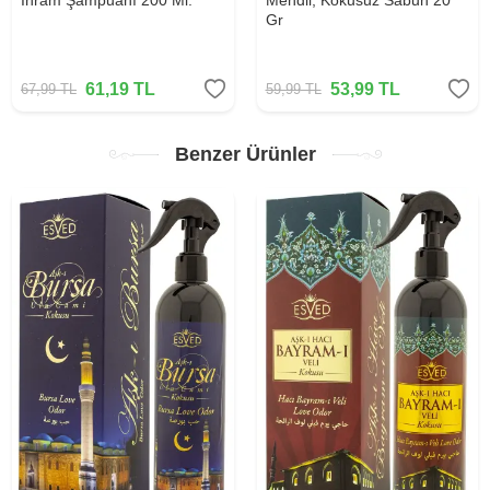
İhram Şampuanı 200 Ml.
Mendil, Kokusuz Sabun 20
Gr
61,19
TL
53,99
TL
67,99
TL
59,99
TL
Benzer Ürünler