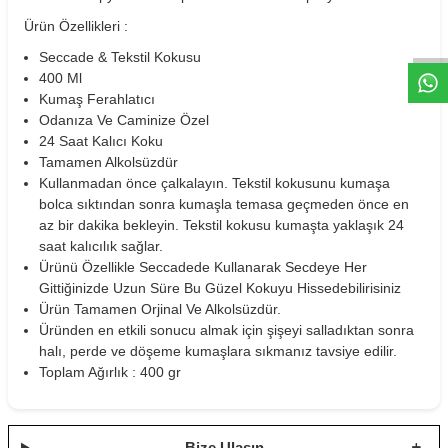
W
h
t
s
a
p
p
D
e
s
e
H
a
t
t
Ürün Özellikleri :
Seccade & Tekstil Kokusu
400 Ml
Kumaş Ferahlatıcı
Odanıza Ve Caminize Özel
24 Saat Kalıcı Koku
Tamamen Alkolsüzdür
Kullanmadan önce çalkalayın. Tekstil kokusunu kumaşa
bolca sıktından sonra kumaşla temasa geçmeden önce en
az bir dakika bekleyin. Tekstil kokusu kumaşta yaklaşık 24
saat kalıcılık sağlar.
Ürünü Özellikle Seccadede Kullanarak Secdeye Her
Gittiğinizde Uzun Süre Bu Güzel Kokuyu Hissedebilirisiniz
Ürün Tamamen Orjinal Ve Alkolsüzdür.
Üründen en etkili sonucu almak için şişeyi salladıktan sonra
halı, perde ve döşeme kumaşlara sıkmanız tavsiye edilir.
Toplam Ağırlık : 400 gr
Bize Ulaşın