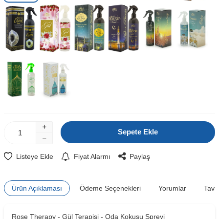
Sepete Ekle
Listeye Ekle
Fiyat Alarmı
Paylaş
Ürün Açıklaması
Ödeme Seçenekleri
Yorumlar
Tavs
Rose Therapy - Gül Terapisi - Oda Kokusu Spreyi