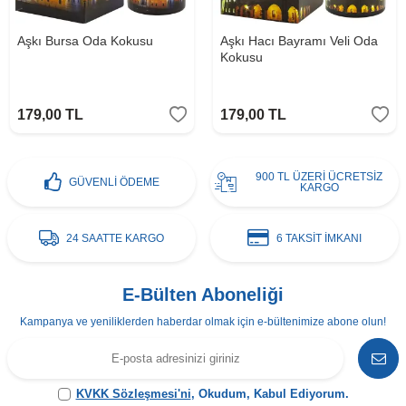
Aşkı Bursa Oda Kokusu
Aşkı Hacı Bayramı Veli Oda
Kokusu
179,00
TL
179,00
TL
900 TL ÜZERİ ÜCRETSİZ
GÜVENLİ ÖDEME
KARGO
24 SAATTE KARGO
6 TAKSİT İMKANI
E-Bülten Aboneliği
Kampanya ve yeniliklerden haberdar olmak için e-bültenimize abone olun!
KVKK Sözleşmesi'ni
, Okudum, Kabul Ediyorum.