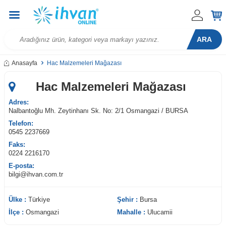
ARA
Anasayfa
Hac Malzemeleri Mağazası
Hac Malzemeleri Mağazası
Adres:
Nalbantoğlu Mh. Zeytinhanı Sk. No: 2/1 Osmangazi / BURSA
Telefon:
0545 2237669
Faks:
0224 2216170
E-posta:
bilgi@ihvan.com.tr
W
h
t
s
a
p
p
D
e
s
e
H
a
t
t
Ülke :
Türkiye
Şehir :
Bursa
İlçe :
Osmangazi
Mahalle :
Ulucamii