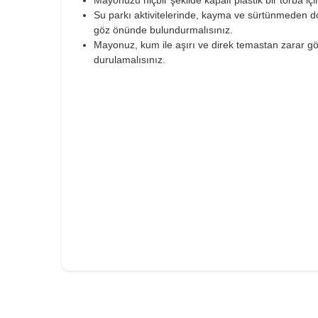
Mayonuzu hiçbir şekilde kapalı plastik bir torba i
Su parkı aktivitelerinde, kayma ve sürtünmeden dol
göz önünde bulundurmalısınız.
Mayonuz, kum ile aşırı ve direk temastan zarar g
durulamalısınız.