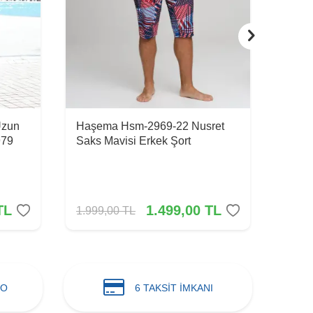
Uzun
Haşema Hsm-2969-22 Nusret
Haşe
979
Saks Mavisi Erkek Şort
Erke
TL
1.499,00
TL
1.999,00
TL
2.859
GO
6 TAKSİT İMKANI