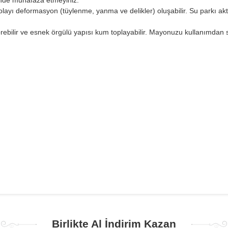
çinde muhafaza etmeyiniz.
ayı deformasyon (tüylenme, yanma ve delikler) oluşabilir. Su parkı aktiv
örebilir ve esnek örgülü yapısı kum toplayabilir. Mayonuzu kullanımda
Birlikte Al İndirim Kazan