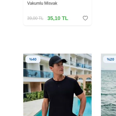
Vakumlu Misvak
35,10
TL
39,00
TL
%
40
%
20