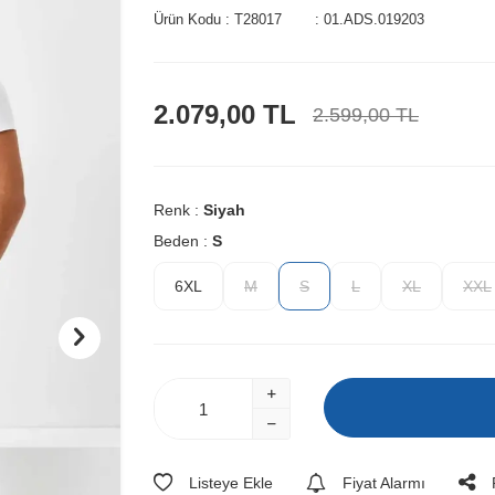
Ürün Kodu :
T28017
:
01.ADS.019203
2.079,00
TL
2.599,00
TL
Renk :
Siyah
Beden :
S
6XL
M
S
L
XL
XXL
Listeye Ekle
Fiyat Alarmı