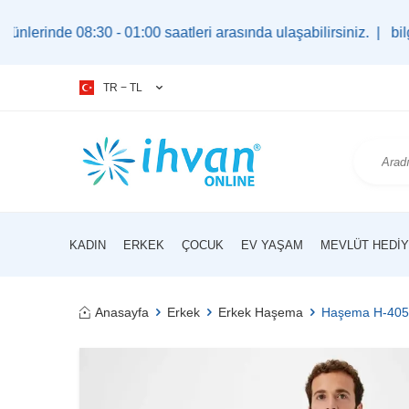
8:30 - 01:00 saatleri arasında ulaşabilirsiniz. |
bilgi@ihvan.
TR − TL
KADIN
ERKEK
ÇOCUK
EV YAŞAM
MEVLÜT HEDIY
Anasayfa
Erkek
Erkek Haşema
Haşema H-4057