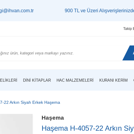
com.tr
900 TL ve Üzeri Alışverişlerinizde
Kargo B
Takip 
ELIKLERI
DINI KITAPLAR
HAC MALZEMELERI
KURANI KERIM
-22 Arkın Siyah Erkek Haşema
Haşema
Haşema H-4057-22 Arkın Si