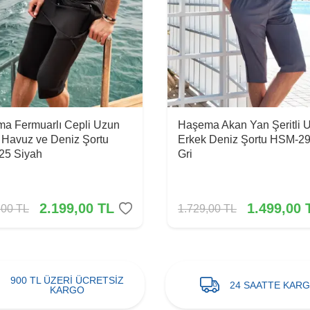
a Fermuarlı Cepli Uzun
Haşema Akan Yan Şeritli 
 Havuz ve Deniz Şortu
Erkek Deniz Şortu HSM-2
25 Siyah
Gri
2.199,00
TL
1.499,00
,00
TL
1.729,00
TL
900 TL ÜZERİ ÜCRETSİZ
24 SAATTE KAR
KARGO