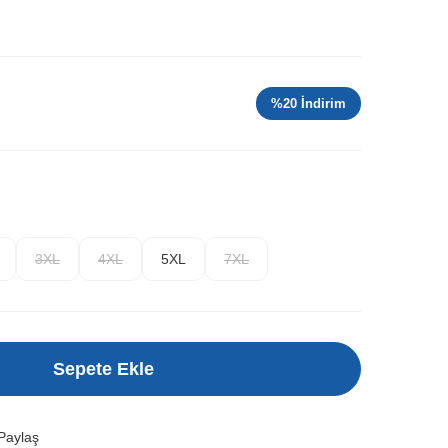
%
20
İndirim
3XL
4XL
5XL
7XL
Sepete Ekle
Paylaş