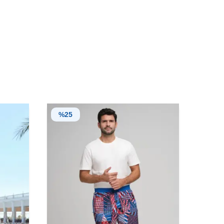
%
25
%
20