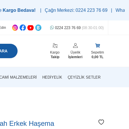
edava!
| Çağrı Merkezi: 0224 223 76 69 | WhatsApp Destek Hat
0224 223 76 69
(08:30-01:00)
Edin
ARA
Kargo
Üyelik
Sepetim
Takip
İşlemleri
0,00
TL
CAMI MALZEMELERI
HEDIYELIK
ÇEYIZLIK SETLER
yah Erkek Haşema