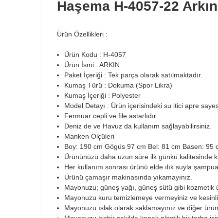
Haşema H-4057-22 Arkı
Ürün Özellikleri :
Ürün Kodu : H-4057
Ürün İsmi : ARKIN
Paket İçeriği : Tek parça olarak satılmaktadır.
Kumaş Türü : Dokuma (Spor Likra)
Kumaş İçeriği : Polyester
Model Detayı : Ürün içerisindeki su itici apre sayes
Fermuar cepli ve file astarlıdır.
Deniz de ve Havuz da kullanım sağlayabilirsiniz.
Manken Ölçüleri
Boy: 190 cm Gögüs 97 cm Bel: 81 cm Basen: 95 
Ürününüzü daha uzun süre ilk günkü kalitesinde kul
Her kullanım sonrası ürünü elde ılık suyla şampua
Ürünü çamaşır makinasında yıkamayınız.
Mayonuzu; güneş yağı, güneş sütü gibi kozmetik ür
Mayonuzu kuru temizlemeye vermeyiniz ve kesinlik
Mayonuzu ıslak olarak saklamayınız ve diğer ürün