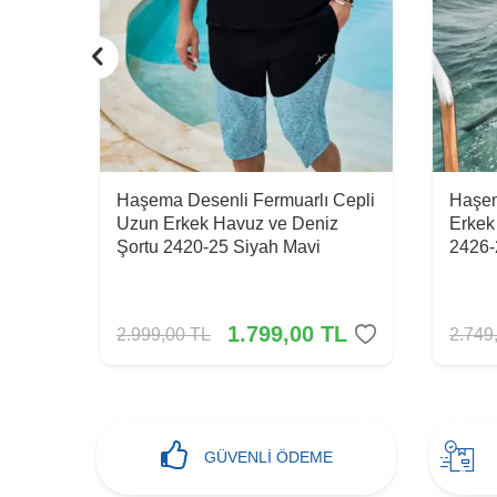
 Kısa
Haşema Desenli Fermuarlı Cepli
Haşem
Uzun Erkek Havuz ve Deniz
Erkek
Siyah
Şortu 2420-25 Siyah Mavi
2426-
L
1.799,00
TL
2.999,00
TL
2.749
GÜVENLİ ÖDEME