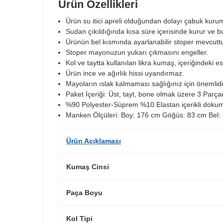
Ürün Özellikleri
Ürün su itici apreli olduğundan dolayı çabuk kuruma
Sudan çıkıldığında kısa süre içerisinde kurur ve 
Ürünün bel kısmında ayarlanabilir stoper mevcuttu
Stoper mayonuzun yukarı çıkmasını engeller.
Kol ve taytta kullanılan likra kumaş, içeriğindeki 
Ürün ince ve ağırlık hissi uyandırmaz.
Mayoların ıslak kalmaması sağlığınız için önemlidi
Paket İçeriği: Üst, tayt, bone olmak üzere 3 Parç
%90 Polyester-Süprem %10 Elastan içerikli doku
Manken Ölçüleri: Boy: 176 cm Göğüs: 83 cm Bel:
Ürün Açıklaması
Kumaş Cinsi
Paça Boyu
Kol Tipi