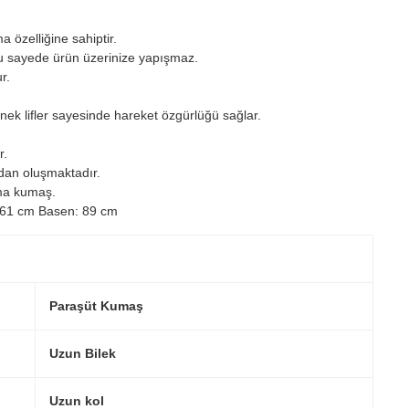
 özelliğine sahiptir.
bu sayede ürün üzerinize yapışmaz.
r.
esnek lifler sayesinde hareket özgürlüğü sağlar.
r.
adan oluşmaktadır.
ma kumaş.
 61 cm Basen: 89 cm
Paraşüt Kumaş
Uzun Bilek
Uzun kol