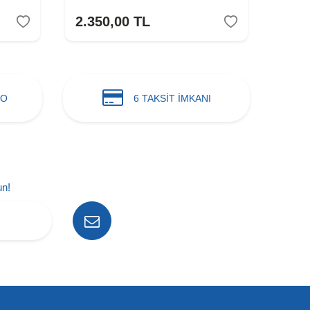
2.350,00
TL
2.79
GO
6 TAKSİT İMKANI
un!