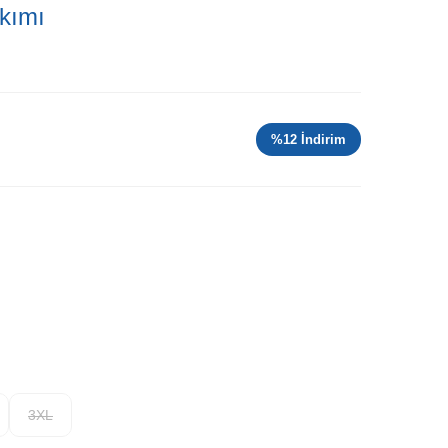
kımı
%
12
İndirim
3XL