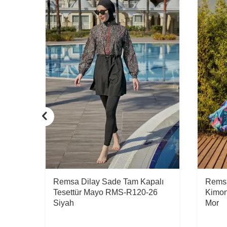
n
Remsa Dilay Sade Tam Kapalı
Remsa
-26
Tesettür Mayo RMS-R120-26
Kimo
Siyah
Mor