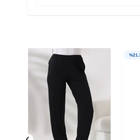
%
21.