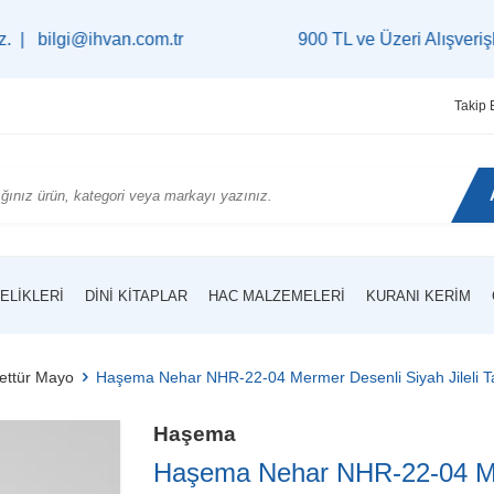
@ihvan.com.tr
900 TL ve Üzeri Alışverişlerinizde
K
Takip 
ELIKLERI
DINI KITAPLAR
HAC MALZEMELERI
KURANI KERIM
ettür Mayo
Haşema Nehar NHR-22-04 Mermer Desenli Siyah Jileli T
Haşema
Haşema Nehar NHR-22-04 Mer