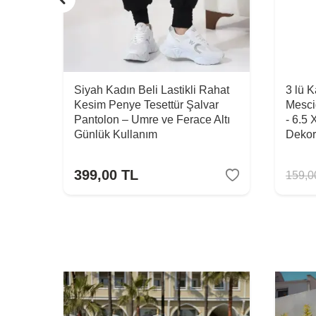
Siyah Kadın Beli Lastikli Rahat
3 lü 
Kesim Penye Tesettür Şalvar
Mesci
Pantolon – Umre ve Ferace Altı
- 6.5 
Günlük Kullanım
Dekor
399,00
TL
159,0