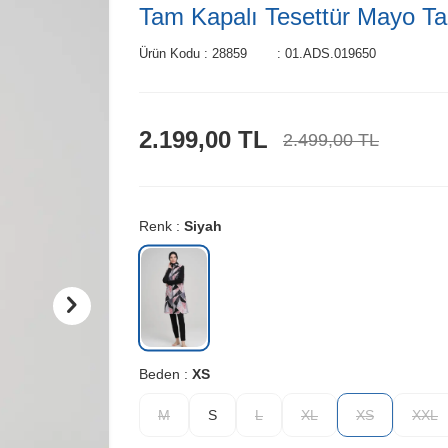
Tam Kapalı Tesettür Mayo Ta
Ürün Kodu :
28859
:
01.ADS.019650
2.199,00
TL
2.499,00
TL
Renk :
Siyah
Beden :
XS
M
S
L
XL
XS
XXL