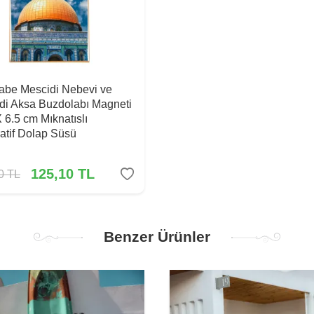
Kabe Mescidi Nebevi ve
di Aksa Buzdolabı Magneti
X 6.5 cm Mıknatıslı
atif Dolap Süsü
125,10
TL
0
TL
Benzer Ürünler