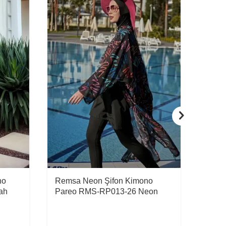
no
Remsa Neon Şifon Kimono
Rems
ah
Pareo RMS-RP013-26 Neon
Kapal
R440