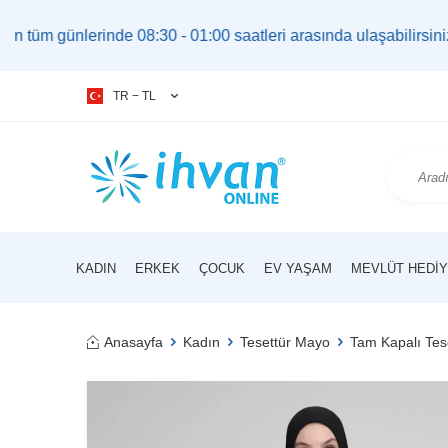
rinde 08:30 - 01:00 saatleri arasında ulaşabilirsiniz. |
bilgi
TR − TL
KADIN
ERKEK
ÇOCUK
EV YAŞAM
MEVLÜT HEDIY
Anasayfa
Kadın
Tesettür Mayo
Tam Kapalı Tes