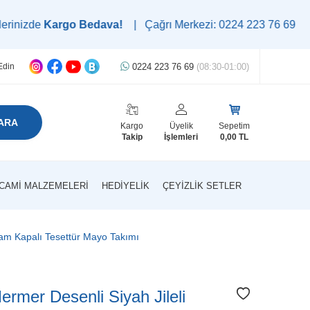
argo Bedava!
| Çağrı Merkezi: 0224 223 76 69 | WhatsApp De
0224 223 76 69
(08:30-01:00)
Edin
ARA
Kargo
Üyelik
Sepetim
Takip
İşlemleri
0,00
TL
CAMI MALZEMELERI
HEDIYELIK
ÇEYIZLIK SETLER
am Kapalı Tesettür Mayo Takımı
mer Desenli Siyah Jileli