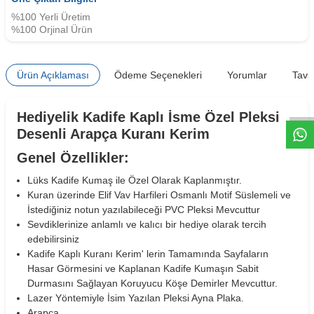
%100 Yerli Üretim
%100 Orjinal Ürün
W
h
t
s
a
p
p
D
e
s
e
H
a
t
t
Ürün Açıklaması
Ödeme Seçenekleri
Yorumlar
Tavs
Hediyelik Kadife Kaplı İsme Özel Pleksi
Desenli Arapça Kuranı Kerim
Genel Özellikler:
Lüks Kadife Kumaş ile Özel Olarak Kaplanmıştır.
Kuran üzerinde Elif Vav Harfileri Osmanlı Motif Süslemeli ve
İstediğiniz notun yazılabileceği PVC Pleksi Mevcuttur
Sevdiklerinize anlamlı ve kalıcı bir hediye olarak tercih
edebilirsiniz
Kadife Kaplı Kuranı Kerim' lerin Tamamında Sayfaların
Hasar Görmesini ve Kaplanan Kadife Kumaşın Sabit
Durmasını Sağlayan Koruyucu Köşe Demirler Mevcuttur.
Lazer Yöntemiyle İsim Yazılan Pleksi Ayna Plaka.
Arapça