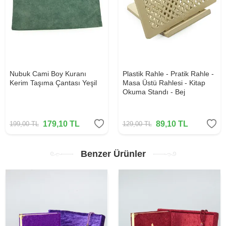
Nubuk Cami Boy Kuranı
Plastik Rahle - Pratik Rahle -
Kerim Taşıma Çantası Yeşil
Masa Üstü Rahlesi - Kitap
Okuma Standı - Bej
179,10
TL
89,10
TL
199,00
TL
129,00
TL
Benzer Ürünler