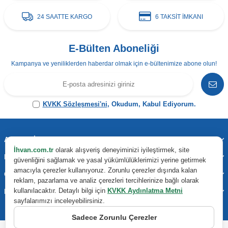
24 SAATTE KARGO
6 TAKSİT İMKANI
E-Bülten Aboneliği
Kampanya ve yeniliklerden haberdar olmak için e-bültenimize abone olun!
KVKK Sözleşmesi'ni
, Okudum, Kabul Ediyorum.
Adres & İletişim
İhvan.com.tr
olarak alışveriş deneyiminizi iyileştirmek, site
Kategoriler
güvenliğini sağlamak ve yasal yükümlülüklerimizi yerine getirmek
amacıyla çerezler kullanıyoruz. Zorunlu çerezler dışında kalan
Önemli Bilgiler
reklam, pazarlama ve analiz çerezleri tercihlerinize bağlı olarak
kullanılacaktır. Detaylı bilgi için
KVKK Aydınlatma Metni
Hızlı Erişim
sayfalarımızı inceleyebilirsiniz.
Sadece Zorunlu Çerezler