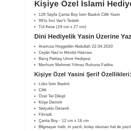
Kişiye Özel İslami Hediye
128 Sayfa Çanta Boy İsim Baskılı Ciltli Yasin
99'lu İnci Vav'lı Tesbih
Tül Kese (19 cm x 27 cm)
Dini Hediyelik Yasin Üzerine Yaz
Aramıza Hoşgeldin Abdullah 22.04.2020
Ceylin Naz’ın Mevlüt Hatırası
Barış Pektaş Umre Hediyesi
Merhum Mehmet Yılmaz Ruhuna Fatiha
Kişiye Özel Yasini Şerif Özellikleri
Lüks İsim Baskılı
Ciltli
Özel Tel Dikişli
Köşe Demirli
Selçuklu Desenli
Fihristli
Çanta Boy - 12 cm x 16 cm
Bilgisayar hatlı, iri yazılı, kolay okunan hat ile yazı