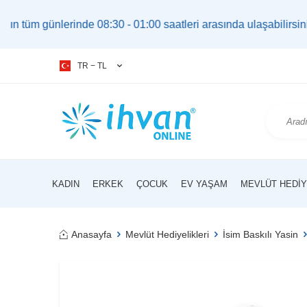
erinde 08:30 - 01:00 saatleri arasında ulaşabilirsiniz. |
bilg
TR − TL
KADIN
ERKEK
ÇOCUK
EV YAŞAM
MEVLÜT HEDIY
Anasayfa
Mevlüt Hediyelikleri
İsim Baskılı Yasin