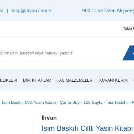
i@ihvan.com.tr
900 TL ve Üzeri Alışverişlerinizde
Takip 
ELIKLERI
DINI KITAPLAR
HAC MALZEMELERI
KURANI KERIM
İsim Baskılı Ciltli Yasin Kitabı - Çanta Boy - 128 Sayfa - İnci Tesbihli 
İhvan
İsim Baskılı Ciltli Yasin Kita