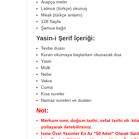
Arapça metin
Latince (türkçe) okunuş
Meali (türkçe anlamı)
128 Sayfa
Şamua kağıt
Yasin-i Şerif İçeriği:
Tevbe duası
Kuran okumaya başlarken okunacak dua
Yasin
Mülk
Nebe
Vakıa
Cuma
Kısa sureler
Namaz sureleri ve duaları
Not:
Merhum ismi, doğum tarihi, vefat tarihi vb. kita
yollayarak iletebilirsiniz.
İsme Özel Yasinler En Az "50 Adet" Olarak Satı