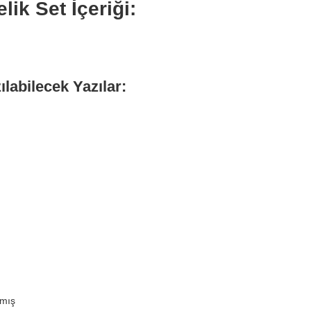
lik Set İçeriği:
ılabilecek Yazılar:
:
lmış