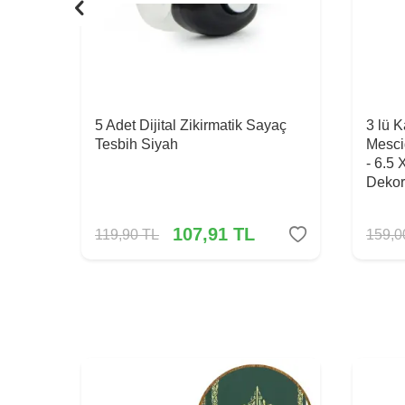
5 Adet Dijital Zikirmatik Sayaç
3 lü 
Tesbih Siyah
Mesci
- 6.5 
Dekor
107,91
TL
119,90
TL
159,0