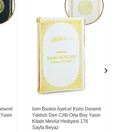
Desenli
İsim Baskılı Ayet-el Kürsi Desenli
İsim 
y Yasin
Yaldızlı Deri Ciltli Orta Boy Yasin
Yaldı
Kitabı Mevlüt Hediyesi 176
Kitab
Sayfa Beyaz
Sayfa