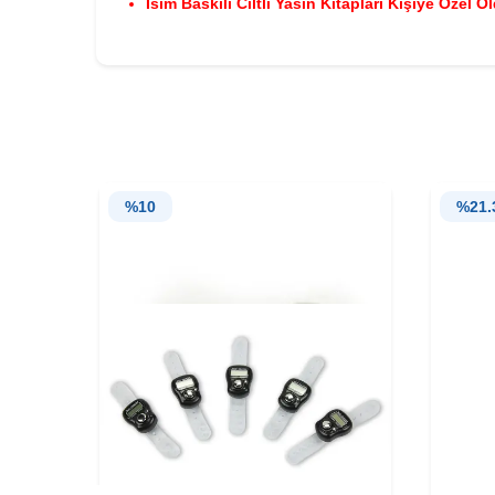
İsim Baskılı Ciltli Yasin Kitapları Kişiye Özel 
%
10
%
21.