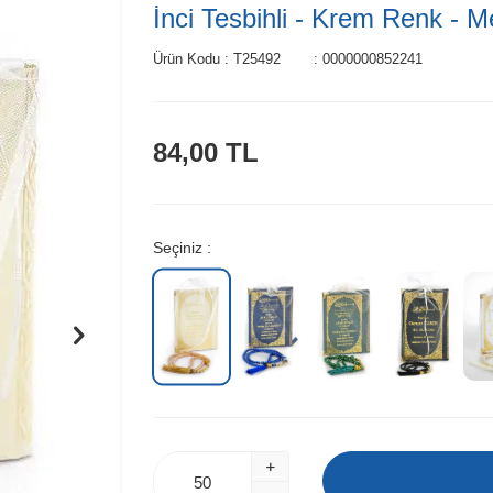
İnci Tesbihli - Krem Renk - M
Ürün Kodu :
T25492
:
0000000852241
84,00
TL
Seçiniz :