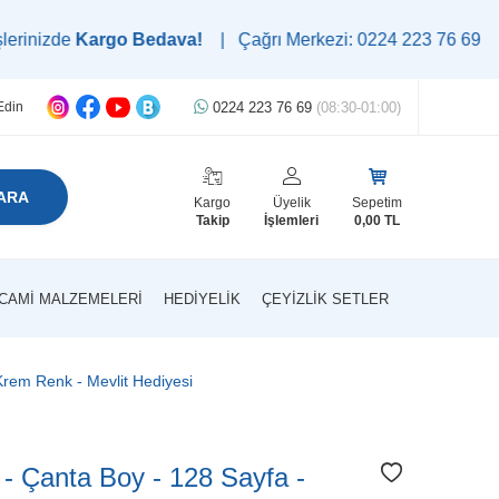
Kargo Bedava!
| Çağrı Merkezi: 0224 223 76 69 | WhatsApp D
0224 223 76 69
(08:30-01:00)
Edin
ARA
Kargo
Üyelik
Sepetim
Takip
İşlemleri
0,00
TL
CAMI MALZEMELERI
HEDIYELIK
ÇEYIZLIK SETLER
- Krem Renk - Mevlit Hediyesi
bı - Çanta Boy - 128 Sayfa -