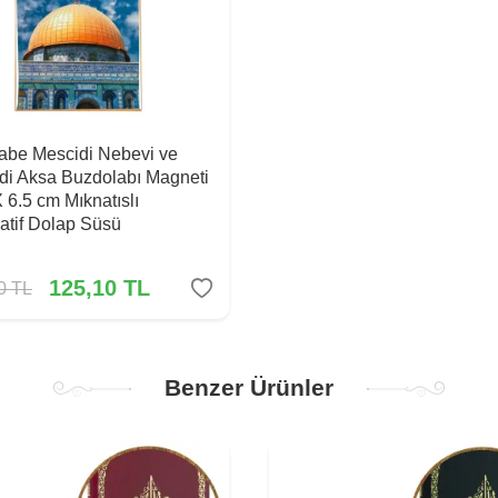
Kabe Mescidi Nebevi ve
di Aksa Buzdolabı Magneti
X 6.5 cm Mıknatıslı
atif Dolap Süsü
125,10
TL
0
TL
Benzer Ürünler