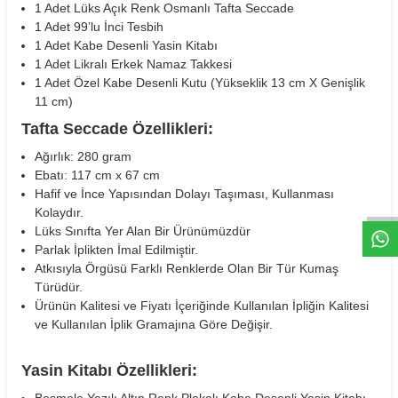
1 Adet Lüks Açık Renk Osmanlı Tafta Seccade
1 Adet 99’lu İnci Tesbih
1 Adet Kabe Desenli Yasin Kitabı
1 Adet Likralı Erkek Namaz Takkesi
1 Adet Özel Kabe Desenli Kutu (Yükseklik 13 cm X Genişlik
11 cm)
Tafta Seccade Özellikleri:
Ağırlık: 280 gram
W
h
t
s
a
p
p
D
e
s
e
H
a
t
t
Ebatı: 117 cm x 67 cm
Hafif ve İnce Yapısından Dolayı Taşıması, Kullanması
Kolaydır.
Lüks Sınıfta Yer Alan Bir Ürünümüzdür
Parlak İplikten İmal Edilmiştir.
Atkısıyla Örgüsü Farklı Renklerde Olan Bir Tür Kumaş
Türüdür.
Ürünün Kalitesi ve Fiyatı İçeriğinde Kullanılan İpliğin Kalitesi
ve Kullanılan İplik Gramajına Göre Değişir.
Yasin Kitabı Özellikleri:
Besmele Yazılı Altın Renk Plakalı Kabe Desenli Yasin Kitabı