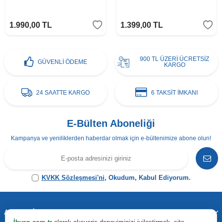
1.990,00
TL
1.399,00
TL
900 TL ÜZERİ ÜCRETSİZ
GÜVENLİ ÖDEME
KARGO
24 SAATTE KARGO
6 TAKSİT İMKANI
E-Bülten Aboneliği
Kampanya ve yeniliklerden haberdar olmak için e-bültenimize abone olun!
KVKK Sözleşmesi'ni
, Okudum, Kabul Ediyorum.
Adres & İletişim