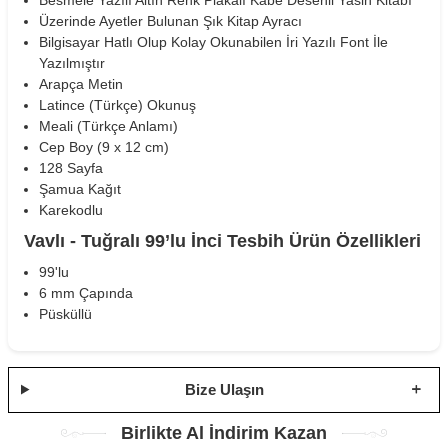
Üzerinde Ayetler Bulunan Şık Kitap Ayracı
Bilgisayar Hatlı Olup Kolay Okunabilen İri Yazılı Font İle
Yazılmıştır
Arapça Metin
Latince (Türkçe) Okunuş
Meali (Türkçe Anlamı)
Cep Boy (9 x 12 cm)
128 Sayfa
Şamua Kağıt
Karekodlu
Vavlı - Tuğralı 99’lu İnci Tesbih Ürün Özellikleri
99'lu
6 mm Çapında
Püsküllü
Bize Ulaşın
Birlikte Al İndirim Kazan