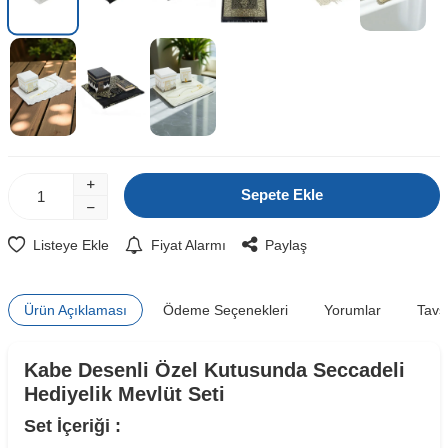
Sepete Ekle
Listeye Ekle
Fiyat Alarmı
Paylaş
Ürün Açıklaması
Ödeme Seçenekleri
Yorumlar
Tavs
Kabe Desenli Özel Kutusunda Seccadeli
Hediyelik Mevlüt Seti
Set İçeriği :