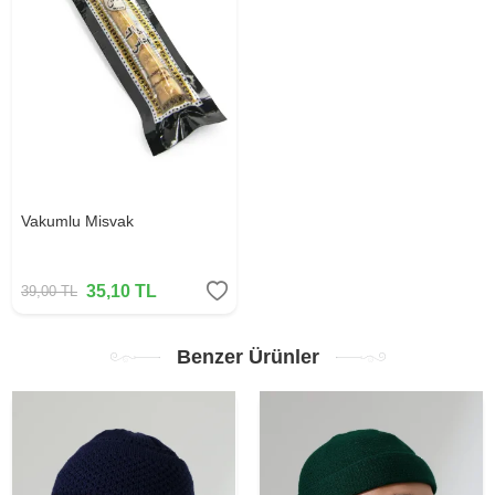
Vakumlu Misvak
35,10
TL
39,00
TL
Benzer Ürünler