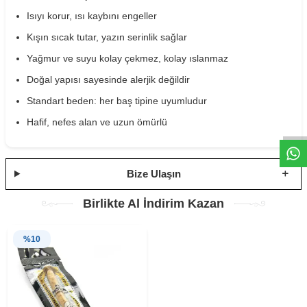
Isıyı korur, ısı kaybını engeller
Kışın sıcak tutar, yazın serinlik sağlar
Yağmur ve suyu kolay çekmez, kolay ıslanmaz
Doğal yapısı sayesinde alerjik değildir
W
h
t
s
a
p
p
D
e
s
e
H
a
t
t
Standart beden: her baş tipine uyumludur
Hafif, nefes alan ve uzun ömürlü
Bize Ulaşın
Birlikte Al İndirim Kazan
%
10