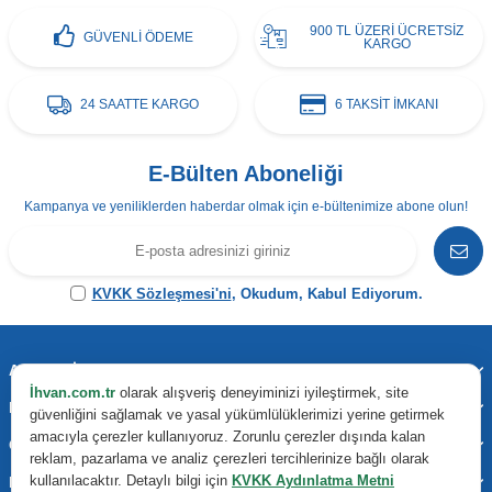
900 TL ÜZERİ ÜCRETSİZ
GÜVENLİ ÖDEME
KARGO
24 SAATTE KARGO
6 TAKSİT İMKANI
E-Bülten Aboneliği
Kampanya ve yeniliklerden haberdar olmak için e-bültenimize abone olun!
KVKK Sözleşmesi'ni
, Okudum, Kabul Ediyorum.
Adres & İletişim
İhvan.com.tr
olarak alışveriş deneyiminizi iyileştirmek, site
Kategoriler
güvenliğini sağlamak ve yasal yükümlülüklerimizi yerine getirmek
amacıyla çerezler kullanıyoruz. Zorunlu çerezler dışında kalan
Önemli Bilgiler
reklam, pazarlama ve analiz çerezleri tercihlerinize bağlı olarak
kullanılacaktır. Detaylı bilgi için
KVKK Aydınlatma Metni
Hızlı Erişim