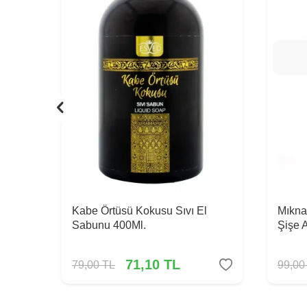
Kabe Örtüsü Kokusu Sıvı El
Mıkna
Sabunu 400Ml.
Şişe 
71,10
TL
79,00
TL
99,00