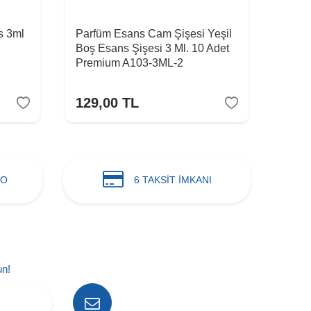
s 3ml
Parfüm Esans Cam Şişesi Yeşil
Medi
Boş Esans Şişesi 3 Ml. 10 Adet
Esan
Premium A103-3ML-2
129,00
TL
59,
GO
6 TAKSİT İMKANI
un!