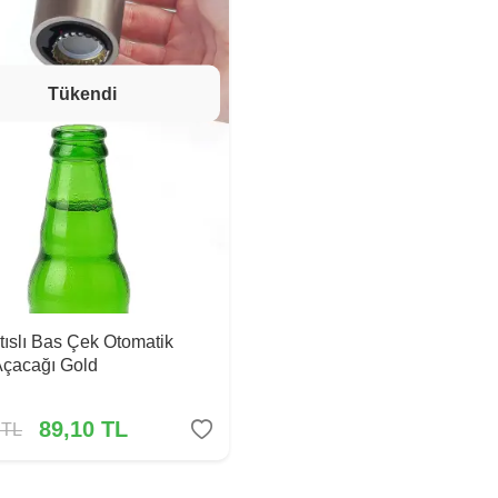
Tükendi
tıslı Bas Çek Otomatik
Açacağı Gold
89,10
TL
TL