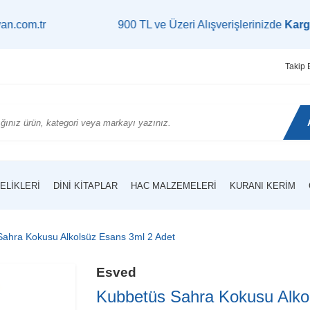
900 TL ve Üzeri Alışverişlerinizde
Kargo Bedav
Takip 
ELIKLERI
DINI KITAPLAR
HAC MALZEMELERI
KURANI KERIM
ahra Kokusu Alkolsüz Esans 3ml 2 Adet
Esved
Kubbetüs Sahra Kokusu Alko