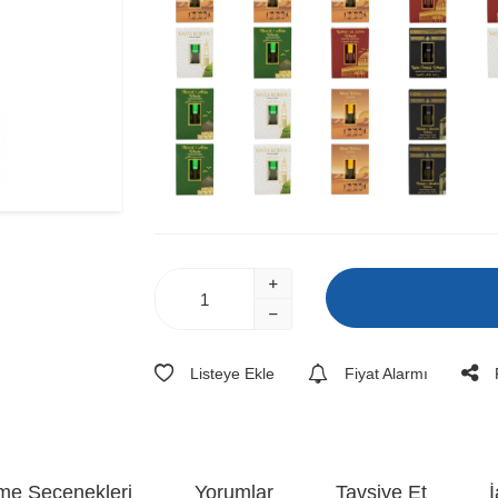
Listeye Ekle
Fiyat Alarmı
e Seçenekleri
Yorumlar
Tavsiye Et
İ