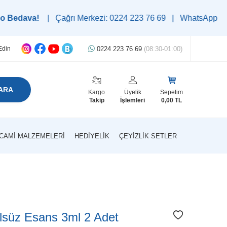
a!
| Çağrı Merkezi: 0224 223 76 69 | WhatsApp Destek Hattı: 05
0224 223 76 69
(08:30-01:00)
Edin
ARA
Kargo
Üyelik
Sepetim
Takip
İşlemleri
0,00
TL
CAMI MALZEMELERI
HEDIYELIK
ÇEYIZLIK SETLER
lsüz Esans 3ml 2 Adet