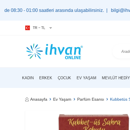
 01:00 saatleri arasında ulaşabilirsiniz. |
bilgi@ihvan.com.tr
TR − TL
KADIN
ERKEK
ÇOCUK
EV YAŞAM
MEVLÜT HEDIY
Anasayfa
Ev Yaşam
Parfüm Esansı
Kubbetüs S