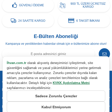
900 TL ÜZERİ ÜCRETSİZ
GÜVENLİ ÖDEME
KARGO
24 SAATTE KARGO
6 TAKSİT İMKANI
E-Bülten Aboneliği
Kampanya ve yeniliklerden haberdar olmak için e-bültenimize abone olun!
İhvan.com.tr
olarak alışveriş deneyiminizi iyileştirmek, site
KVKK Sözleşmesi'ni
, Okudum, Kabul Ediyorum.
güvenliğini sağlamak ve yasal yükümlülüklerimizi yerine getirmek
amacıyla çerezler kullanıyoruz. Zorunlu çerezler dışında kalan
reklam, pazarlama ve analiz çerezleri tercihlerinize bağlı olarak
Adres & İletişim
kullanılacaktır. Detaylı bilgi için
KVKK Aydınlatma Metni
sayfalarımızı inceleyebilirsiniz.
Kategoriler
Sadece Zorunlu Çerezler
Önemli Bilgiler
Hızlı Erişim
Kabul Etmiyorum