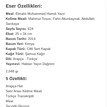
Eser Özellikleri:
Meal:
Elmalılı Muhammed Hamdi Yazır
Kelime Meali:
Mahmut Tosun, Fahri Altunkaynak, Abdullah
Sarıkaya
Sayfa Sayısı:
624
Ebat:
25 x 34 cm
Basım Tarihi:
2014
Basım Yeri:
Konya
Kapak Türü:
Ciltli Sert Kapak
Kağıt Türü:
Şamua Kağıt
Dili:
Arapça - Türkçe
Yayınevi:
Haktan Yayın Dağıtım
2,048 gr.
5 Özellikli:
Arapça Hat
Satır Arası Kelime Meali
Türkçe Transkriptli
Meal
Tecvidli Okunuş