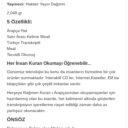
Yayınevi:
Haktan Yayın Dağıtım
2,048 gr.
5 Özellikli:
Arapça Hat
Satır Arası Kelime Meali
Türkçe Transkriptli
Meal
Tecvidli Okunuş
Her İnsan Kuran Okumayı Öğrenebilir...
Günümüz teknolojisi bu konu da insanların hizmetine bir çok
ürünler sunmaktadır. İnteraktif CD ler, İnternet,Kasetler, Elif ba
kitapçıkları gibi çok çeşitli imkanlar vardır.
Herşeye Rağmen Kuran-ı Arapçasından okuyamayanlar için
hazrılanmış olan bu eserde, her kelimenin altında gösterilen
transkripsiyon işaretlerine riayet edildiği zaman daha az
yanlışsız okunacaktır..
ÖNSÖZ