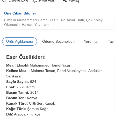
Listeye Ekle
Fiyat Alarmı
Paylaş
Öne Çıkan Bilgiler
Elmalılı Muhammed Hamdi Yazır, Bilgisayar Hatlı, Çok Kolay
Okunuşlu, Haktan Yayınları
Ürün Açıklaması
Ödeme Seçenekleri
Yorumlar
Tavs
Eser Özellikleri:
Meal:
Elmalılı Muhammed Hamdi Yazır
Kelime Meali:
Mahmut Tosun, Fahri Altunkaynak, Abdullah
Sarıkaya
Sayfa Sayısı:
624
Ebat:
25 x 34 cm
Basım Tarihi:
2014
Basım Yeri:
Konya
Kapak Türü:
Ciltli Sert Kapak
Kağıt Türü:
Şamua Kağıt
Dili:
Arapça - Türkçe