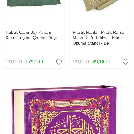
Nubuk Cami Boy Kuranı
Plastik Rahle - Pratik Rahle -
Kerim Taşıma Çantası Yeşil
Masa Üstü Rahlesi - Kitap
Okuma Standı - Bej
179,10
TL
89,10
TL
199,00
TL
129,00
TL