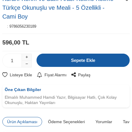
Türkçe Okunuşlu ve Meali - 5 Özellikli -
Cami Boy
:
9786056230189
596,00
TL
Sepete Ekle
Listeye Ekle
Fiyat Alarmı
Paylaş
Öne Çıkan Bilgiler
Elmalılı Muhammed Hamdi Yazır, Bilgisayar Hatlı, Çok Kolay
Okunuşlu, Haktan Yayınları
Ürün Açıklaması
Ödeme Seçenekleri
Yorumlar
Tavs