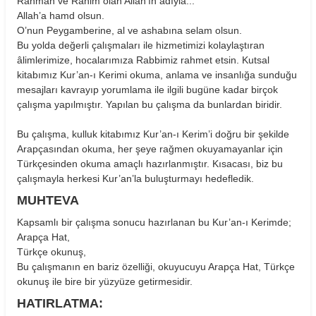
Rahman ve Rahim olan Allah’ın adıyla...
Allah’a hamd olsun.
O’nun Peygamberine, al ve ashabına selam olsun.
Bu yolda değerli çalışmaları ile hizmetimizi kolaylaştıran
âlimlerimize, hocalarımıza Rabbimiz rahmet etsin. Kutsal
kitabımız Kur’an-ı Kerimi okuma, anlama ve insanlığa sunduğu
mesajları kavrayıp yorumlama ile ilgili bugüne kadar birçok
çalışma yapılmıştır. Yapılan bu çalışma da bunlardan biridir.
Bu çalışma, kulluk kitabımız Kur’an-ı Kerim’i doğru bir şekilde
Arapçasından okuma, her şeye rağmen okuyamayanlar için
Türkçesinden okuma amaçlı hazırlanmıştır. Kısacası, biz bu
çalışmayla herkesi Kur’an’la buluşturmayı hedefledik.
MUHTEVA
Kapsamlı bir çalışma sonucu hazırlanan bu Kur’an-ı Kerimde;
Arapça Hat,
Türkçe okunuş,
Bu çalışmanın en bariz özelliği, okuyucuyu Arapça Hat, Türkçe
okunuş ile bire bir yüzyüze getirmesidir.
HATIRLATMA: