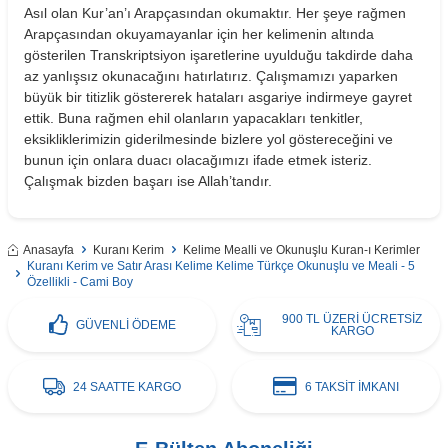
Asıl olan Kur’an’ı Arapçasından okumaktır. Her şeye rağmen
Arapçasından okuyamayanlar için her kelimenin altında
gösterilen Transkriptsiyon işaretlerine uyulduğu takdirde daha
az yanlışsız okunacağını hatırlatırız. Çalışmamızı yaparken
büyük bir titizlik göstererek hataları asgariye indirmeye gayret
ettik. Buna rağmen ehil olanların yapacakları tenkitler,
eksikliklerimizin giderilmesinde bizlere yol göstereceğini ve
bunun için onlara duacı olacağımızı ifade etmek isteriz.
Çalışmak bizden başarı ise Allah’tandır.
Anasayfa
Kuranı Kerim
Kelime Mealli ve Okunuşlu Kuran-ı Kerimler
Kuranı Kerim ve Satır Arası Kelime Kelime Türkçe Okunuşlu ve Meali - 5
Özellikli - Cami Boy
900 TL ÜZERİ ÜCRETSİZ
GÜVENLİ ÖDEME
KARGO
24 SAATTE KARGO
6 TAKSİT İMKANI