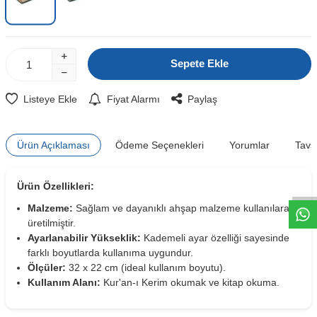
Sepete Ekle
Listeye Ekle
Fiyat Alarmı
Paylaş
Ürün Açıklaması
Ödeme Seçenekleri
Yorumlar
Tavs
W
h
t
s
a
p
p
D
e
s
e
H
a
t
t
Ürün Özellikleri:
Malzeme:
Sağlam ve dayanıklı ahşap malzeme kullanılarak
üretilmiştir.
Ayarlanabilir Yükseklik:
Kademeli ayar özelliği sayesinde
farklı boyutlarda kullanıma uygundur.
Ölçüler:
32 x 22 cm (ideal kullanım boyutu).
Kullanım Alanı:
Kur'an-ı Kerim okumak ve kitap okuma.