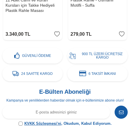
12 Adet Cami ve Kuran
Plastik Rahle - Osmanlı
Kursları için Takke Hediyeli
Motifli - Suffa
Plastik Rahle Masası
3.340,00
TL
279,00
TL
900 TL ÜZERİ ÜCRETSİZ
GÜVENLİ ÖDEME
KARGO
24 SAATTE KARGO
6 TAKSİT İMKANI
E-Bülten Aboneliği
Kampanya ve yeniliklerden haberdar olmak için e-bültenimize abone olun!
KVKK Sözleşmesi'ni
, Okudum, Kabul Ediyorum.