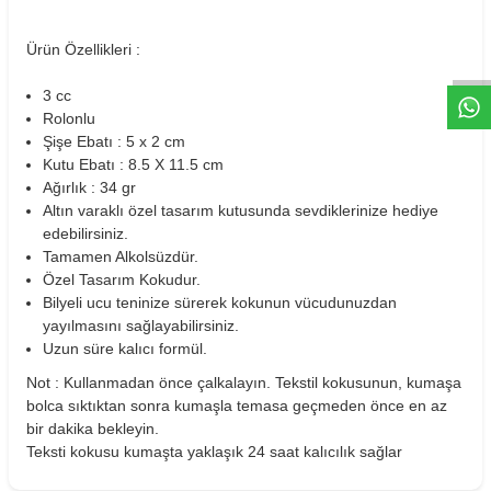
W
h
t
s
a
p
p
D
e
s
e
H
a
t
t
Ürün Özellikleri :
3 cc
Rolonlu
Şişe Ebatı : 5 x 2 cm
Kutu Ebatı : 8.5 X 11.5 cm
Ağırlık : 34 gr
Altın varaklı özel tasarım kutusunda sevdiklerinize hediye
edebilirsiniz.
Tamamen Alkolsüzdür.
Özel Tasarım Kokudur.
Bilyeli ucu teninize sürerek kokunun vücudunuzdan
yayılmasını sağlayabilirsiniz.
Uzun süre kalıcı formül.
Not : Kullanmadan önce çalkalayın. Tekstil kokusunun, kumaşa
bolca sıktıktan sonra kumaşla temasa geçmeden önce en az
bir dakika bekleyin.
Teksti kokusu kumaşta yaklaşık 24 saat kalıcılık sağlar