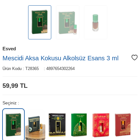
Esved
Mescidi Aksa Kokusu Alkolsüz Esans 3 ml
Ürün Kodu :
T28365
:
4897654302264
59,99
TL
Seçiniz :