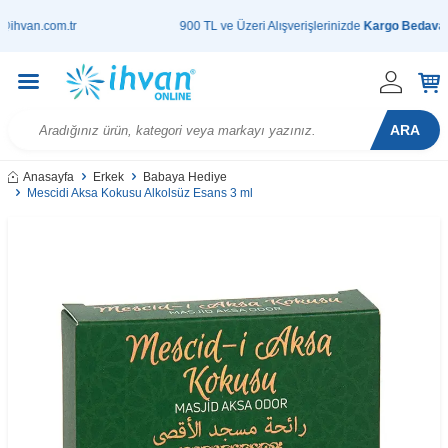
van.com.tr
900 TL ve Üzeri Alışverişlerinizde
Kargo Bedava!
| 
ARA
Anasayfa
Erkek
Babaya Hediye
Mescidi Aksa Kokusu Alkolsüz Esans 3 ml