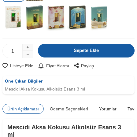
Sepete Ekle
Listeye Ekle
Fiyat Alarmı
Paylaş
Öne Çıkan Bilgiler
Mescidi Aksa Kokusu Alkolsüz Esans 3 ml
Ürün Açıklaması
Ödeme Seçenekleri
Yorumlar
Tavs
Mescidi Aksa Kokusu Alkolsüz Esans 3
ml