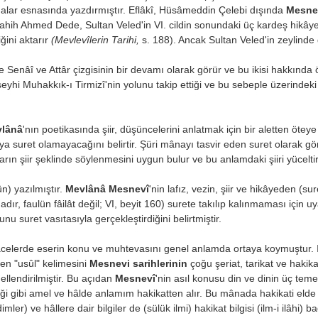
alar esnasında yazdırmıştır. Eflâkî, Hüsâmeddin Çelebi dışında
Mesne
ahih Ahmed Dede, Sultan Veled'in VI. cildin sonundaki üç kardeş hikâyes
iğini aktarır
(Mevlevîlerin Tarihi,
s. 188). Ancak Sultan Veled'in zeylinde 
 Senâî ve Attâr çizgisinin bir devamı olarak görür ve bu ikisi hakkında ö
eyhi Muhakkık-ı Tirmizî'nin yolunu takip ettiği ve bu sebeple üzerindeki
lânâ
'nın poetikasında şiir, düşüncelerini anlatmak için bir aletten ötey
ya suret olamayacağını belirtir. Şüri mânayı tasvir eden suret olarak 
rın şiir şeklinde söylenmesini uygun bulur ve bu anlamdaki şiiri yüceltir 
ün) yazılmıştır.
Mevlânâ Mesnevî
'nin lafız, vezin, şiir ve hikâyeden (
r, faulün fâilât değil; VI, beyit 160) surete takılıp kalınmaması için 
 suret vasıtasıyla gerçekleştirdiğini belirtmiştir.
acelerde eserin konu ve muh­tevasını genel anlamda ortaya koymuştur. I. 
en "usûl" kelimesini
Mesnevi sarihlerinin
çoğu şeriat, tarikat ve hakika
mellendirilmiştir. Bu açıdan
Mesnevî
'nin asıl konusu din ve dinin üç teme
rdiği gibi amel ve hâlde anlamım hakikatten alır. Bu mânada hakikati eld
dimler) ve hâllere dair bilgiler de (sülük ilmi) hakikat bilgisi (ilm-i ilâhi