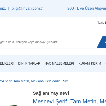
bilgi@ihvan.com.tr
900 TL ve Üzeri Alışverişlerin
Takip 
ELIKLERI
DINI KITAPLAR
HAC MALZEMELERI
KURANI KERIM
vi Şerif, Tam Metin, Mevlana Celaleddin Rumi
Sağlam Yayınevi
Mesnevi Şerif, Tam Metin, M