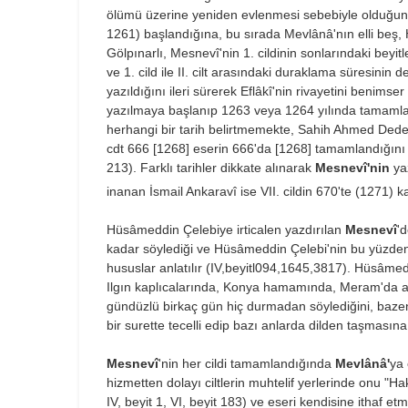
ölümü üzerine yeniden evlenmesi sebebiyle olduğun
1261) başlandığına, bu sırada Mevlânâ'nın elli beş,
Gölpınarlı, Mesnevî'nin 1. cildinin sonlarındaki bey
ve 1. cild ile II. cilt arasındaki duraklama süresinin de 
yazıldığını ileri sürerek Eflâkî'nin rivayetini benimser
yazılmaya başlanıp 1263 veya 1264 yılında tamamlandığ
herhangi bir tarih belirtmemekte, Sahih Ahmed Dede ise h
cdt 666 [1268] eserin 666'da [1268] tamamlandığını
213). Farklı tarihler dikkate alınarak
Mesnevî'nin
yaz
inanan İsmail Ankaravî ise VII. cildin 670'te (1271) ka
Hüsâmeddin Çelebiye irticalen yazdırılan
Mesnevî
'
kadar söylediği ve Hüsâmeddin Çelebi'nin bu yüzden u
hususlar anlatılır (IV,beyitl094,1645,3817). Hüsâme
Ilgın kaplıcalarında, Konya hamamında, Meram'da aklı
gündüzlü birkaç gün hiç durmadan söylediğini, bazen 
bir surette tecelli edip bazı anlarda dilden taşmasına 
Mesnevî
'nin her cildi tamamlandığında
Mevlânâ'
ya
hizmetten dolayı ciltlerin muhtelif yerlerinde onu "Hak
IV, beyit 1, VI, beyit 183) ve eseri kendisine ithaf et