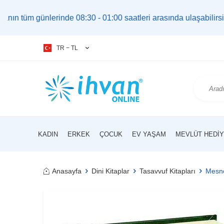
günlerinde 08:30 - 01:00 saatleri arasında ulaşabilirsiniz. |
TR − TL
KADIN
ERKEK
ÇOCUK
EV YAŞAM
MEVLÜT HEDIY
Anasayfa
Dini Kitaplar
Tasavvuf Kitapları
Mesne