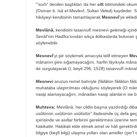
'"surh" denilen başlıkları da her
cilt
bitimindeki okum
(Osman b. Isâ el-Mevlevî, Sultan Veled) kaydeder. S
hikâyeyi kendisinin tamamlayarak
Mesnevî
'ye ek­led
Mevlânâ,
kendisini tasavvufî mesnevi geleneği içinde
Senâî'nin
Hadîka'sından
sıkça iktibaslarda bulunan ş
söylenebilir.
Mesnevî
'yi şiir söylemek amacıyla telif etmeyen
Mev
mânanın şiire sığamayacağını, harfin lâyıkıyla mâna
de vurgulayarak (I, beyit 296, 1528) tasavvufî mânala
Mesnevi
aruzun remel bahriyle (fâilâtün fâilâtün fâil
muhataba ulaştırılması olduğunu söyleyerek (O mânadı
nasip alamayacağını, mânadan nasip alanların ise bunu
Muhteva:
Mevlânâ, her cildin baş
ına yazdırdığı dib
usûlünün usûlünün usûlüdür" ifadesinde üç defa geç
içerisinde ve asıllar birbirini gerektirmesi üzerine te
hakikattir. Hakikati elde etmek amel ve hâli gerekti
bilgiye (keşfi bilgi) ulaşma yolları olan ameller (şer'î 