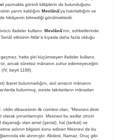
vi
yazmakla görevli kâtiplerin de bulunduğunu
inin yarım kaldığı­nı
Mevlânâ
'ya hatırlattığım ve
de hikâye­nin bitmediği görülmektedir.
vücü ifadeler kullanır.
Mevlânâ
'nın, sohbet­lerinde
 Senâî etkisinin Attâr'a kıyasla daha fazla olduğu
e geçmez; hatta şiiri küçümseyen ifadeler kullanır,
görür, ancak sûretsiz mânanın zuhur edemeyeceğini
(IV, beyit 1188).
suret) ibaret bulunmadığını, asıl amacın mânanın
uyarılarda bulunmuş, surete takılanların mânadan
cildin dibacesinin ilk cümlesi olan, "Mes­nevi dinin
t olarak yorumlamıştır. Mesnevi bu asıllar zinciri
l dayanağı olan amel (şeriat), hal (tarikat) ve
e etme aslının bilgisini konu edinen Mesnevi de bu
) bağlamında ele alınmış­tır. Abdest, Namaz, Oruç gibi