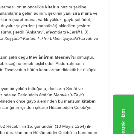
vermesi, onun öncelikle
kitabın
nazım şekline
" anlamlarına gelen adının, şeklinin yanı sıra mâna ve
lıkların (suret-mâna, varlık-yokluk, gayb-şehâdet,
e, duyulur şeylerden (mahsûsât) akledilen şeylere
ri sürmüşlerdir (Ankaravî,
Mecmûatü'l-Letâif
I, 3).
ıca
Keşşâfü'l-Kur'an, Fıkh-ı Ekber, Şaykalü'l-Ervâh
ve
zım şekli değü
Mevlânâ'nın Mesnevî'
si olmuş­tur.
ebileceğine örnek teşkil eder. Abdurrahman-ı
r. Tasavvufun bütün konularının didaktik bir üslûpla
peyce bir yekûn tuttuğunu, dostların Senâî ve
arzında ve Feridüddin Attâr'ın
Mantıku 't-Tayr'ı
ze gelmeden önce gayb âleminden bu manzum
kitabın
ni sarığının içinden çıkarıp Hüsâmeddin Çelebi'ye
 662 Receb'inin 15. gününden (13 Mayıs 1264) iti­
kî, bu duraklamanın Hüsâmeddin Çelebi'nin hanımı­nın