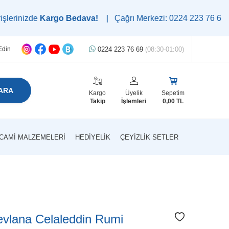
izde
Kargo Bedava!
| Çağrı Merkezi: 0224 223 76 69 | WhatsA
0224 223 76 69
(08:30-01:00)
Edin
ARA
Kargo
Üyelik
Sepetim
Takip
İşlemleri
0,00
TL
CAMI MALZEMELERI
HEDIYELIK
ÇEYIZLIK SETLER
evlana Celaleddin Rumi