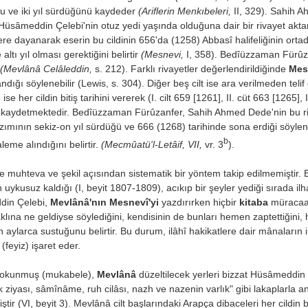
u ve iki yıl sürdüğünü kaydeder
(Ariflerin Menkıbeleri,
II, 329). Sahih 
 Hüsâmeddin Çelebi'nin otuz yedi yaşında olduğuna dair bir rivayet akt
itlere dayanarak eserin bu cildinin 656'da (1258) Abbasî halifeliğinin 
altı yıl olması gerektiğini belirtir
(Mesnevi,
I, 358). Bedîüzzaman Fürûzan
(Mevlânâ Celâleddin,
s. 212). Farklı rivayetler değerlendirildiğinde
Mesn
ı söylenebilir (Lewis, s. 304). Diğer beş cilt ise ara verilmeden telif 
er cildin bitiş tarihini vererek (I. cilt 659 [1261], II. cüt 663 [1265], II
 kaydet­mektedir. Bedîüzzaman Fürûzanfer, Sahih Ahmed Dede'nin bu ri
ı­mının sekiz-on yıl sürdüğü ve 666 (1268) tarihinde sona erdiği söylenebi
b
leme alındığını belirtir.
(Mecmûatü'l-Letâif, VII,
vr. 3
).
de muhteva ve şekil açısından sistematik bir yöntem takip edilmemiştir.
ykusuz kaldığı (I, beyit 1807-1809), acıkıp bir şeyler yediği sırada il
ddin Çelebi,
Mevlânâ'nın Mesnevî'yi
yazdırırken hiçbir
kitaba
müracaat
na ne geldiyse söylediği­ni, kendisinin de bunları hemen zaptettiğini, 
aylarca sustuğunu be­lirtir. Bu durum, ilâhî hakikatlere dair mânaları
(feyiz) işaret eder.
 okunmuş (mukabele),
Mevlânâ
düzeltilecek yerleri bizzat Hüsâmeddin
 ziyası, sâmînâme, ruh cilâsı, nazh ve nazenin varlık" gibi lakaplarla anmı
miştir (VI, be­yit 3). Mevlânâ cilt başlarındaki Arapça dibaceleri her cildi