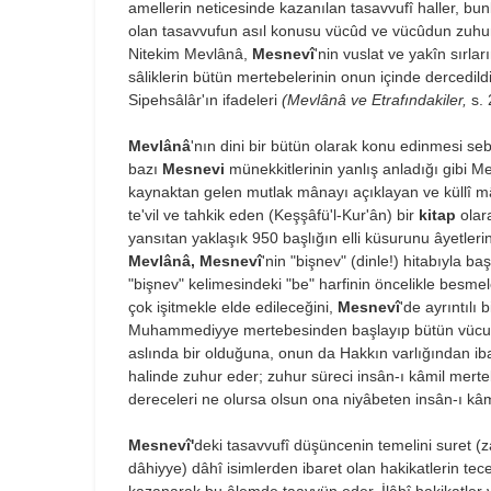
amellerin neticesinde kazanılan tasavvufî haller, bun
olan tasavvufun asıl konusu vücûd ve vücûdun zuhur 
Nitekim Mevlânâ,
Mesnevî
'nin vuslat ve yakîn sırl
sâliklerin bütün mertebelerinin onun içinde dercedildi
Sipehsâlâr'ın ifadeleri
(Mevlânâ ve Etrafındakiler,
s.
Mevlânâ
'nın dini bir bütün olarak konu edinmesi s
bazı
Mesnevi
münekkitlerinin yanlış anladığı gibi M
kaynaktan gelen mutlak mânayı açıklayan ve küllî 
te'vil ve tahkik eden (Keşşâfü'l-Kur'ân) bir
kitap
olar
yansıtan yaklaşık 950 başlığın elli küsurunu âyetlerin,
Mevlânâ, Mesnevî
'nin "bişnev" (dinle!) hitabıyla b
"bişnev" kelimesindeki "be" harfinin öncelikle besme
çok işitmekle elde edileceğini,
Mesnevî
'de ayrıntılı 
Muhammediyye mertebesinden başlayıp bütün vücud m
aslında bir olduğuna, onun da Hakkın varlığından iba
halinde zuhur eder; zuhur süreci insân-ı kâmil mert
dereceleri ne olursa olsun ona niyâbeten insân-ı kâm
Mesnevî'
deki tasavvufî düşüncenin temelini suret (z
dâhiyye) dâhî isimlerden ibaret olan hakikatlerin tecell
kazanarak bu âlemde taayyün eder. İlâhî hakikatler v