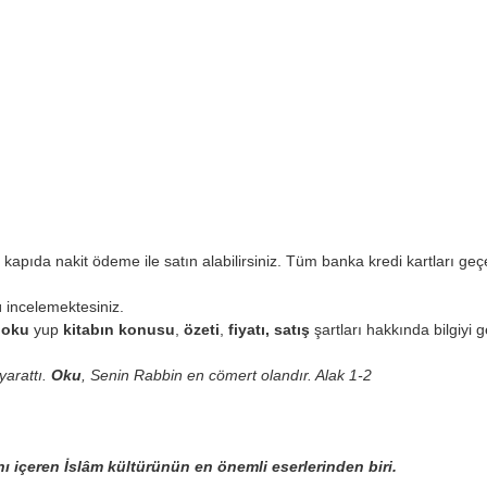
 kapıda nakit ödeme ile satın alabilirsiniz. Tüm banka kredi kartları geçer
ı
incelemektesiniz.
ı oku
yup
kitabın
konusu
,
özeti
,
fiyatı, satış
şartları hakkında bilgiyi ge
yarattı.
Oku
, Senin Rabbin en cömert olandır. Alak 1-2
nı içeren İslâm kültürünün en önemli
eserlerinden biri.