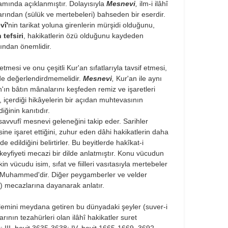
amında açıklan­mıştır. Dolayısıyla
Mesnevi
,
ilm-i ilâhî
rından (sülük ve mertebeleri) bahseden bir eserdir.
vî'
nin tarikat yoluna girenlerin mürşidi olduğunu,
 tefsiri
, hakikatlerin özü olduğunu kaydeden
mından önemlidir.
tmesi ve onu çeşitli Kur'an sıfatlarıyla tav­sif etmesi,
inde değerlendirdmemelidir.
Mesnevi
,
Kur'an ile aynı
an'ın bâtın mânalarını keşfeden remiz ve işaretleri
r, içerdiği hikâyelerin bir açıdan muhtevasının
iğinin kanıtıdır.
asavvufî mesnevi geleneğini takip eder. Sarihler
e işaret ettiğini, zuhur eden dâhi haki­katlerin daha
 edildiğini belirtirler. Bu beyit­lerde hakîkat-i
fiyeti mecazi bir dilde anlatmıştır. Konu vücudun
ücudu isim, sıfat ve fiilleri vasıtasıyla mertebeler
z. Muhammed'dir. Diğer peygamberler ve velder
) mecazları­na dayanarak anlatır.
âlemini meydana getiren bu dünyadaki şey­ler (suver-i
rının tezahürleri olan ilâhî haki­katler suret
; III, beyit 3635-3638; IV, beyit 1665-1669, 3692-