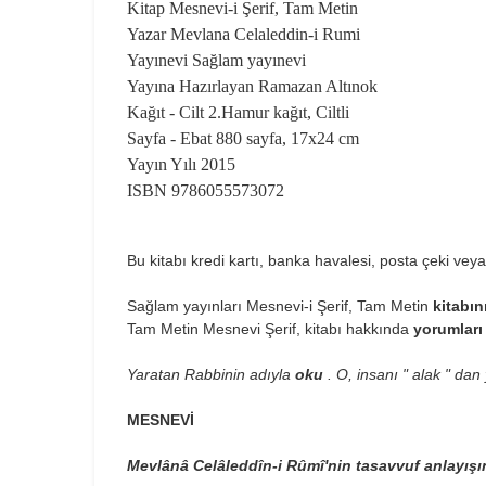
Kitap Mesnevi-i Şerif, Tam Metin
Yazar Mevlana Celaleddin-i Rumi
Yayınevi Sağlam yayınevi
Yayına Hazırlayan Ramazan Altınok
Kağıt - Cilt 2.Hamur kağıt, Ciltli
Sayfa - Ebat 880 sayfa, 17x24 cm
Yayın Yılı 2015
ISBN 9786055573072
Bu kitabı kredi kartı, banka havalesi, posta çeki veya
Sağlam yayınları Mesnevi-i Şerif, Tam Metin
kitabın
Tam Metin Mesnevi Şerif, kitabı hakkında
yorumlar
Yaratan Rabbinin adıyla
oku
. O, insanı " alak " dan 
MESNEVİ
Mevlânâ Celâleddîn-i Rûmî'nin tasavvuf anlayışı