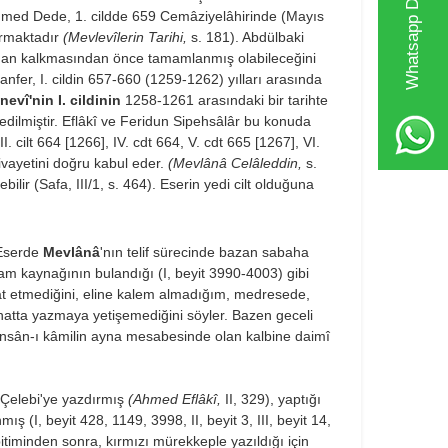
Whatsapp Destek Hattı
Ahmed Dede, 1. cildde 659 Cemâziyelâhirinde (Mayıs
armaktadır
(Mevlevîlerin Tarihi,
s. 181). Abdülba­ki
ortadan kalkmasından önce tamamlanmış olabileceğini
fer, I. cildin 657-660 (1259-1262) yılları arasında
evî'nin I. cildinin
1258-1261 arasındaki bir tarihte
edilmiştir. Eflâkî ve Feridun Si­pehsâlâr bu konuda
I. cilt 664 [1266], IV. cdt 664, V. cdt 665 [1267], VI.
vayetini doğru kabul eder.
(Mevlânâ Celâleddin,
s.
lir (Safa, III/1, s. 464). Eserin yedi cilt olduğuna
 Eserde
Mevlânâ
'nın telif sürecinde bazan sabaha
ham kaynağının bulandığı (I, beyit 3990-4003) gibi
 etmediğini, eline kalem almadığım, med­resede,
hatta yazmaya yetişemediğini söyler. Ba­zen geceli
n insân-ı kâmilin ayna mesabesinde olan kalbine daimî
 Çelebi'ye yazdırmış
(Ahmed Eflâkî,
II, 329), yaptığı
ş (I, beyit 428, 1149, 3998, II, beyit 3, III, beyit 14,
n bitiminden sonra, kırmızı mürekkeple yazıldığı için