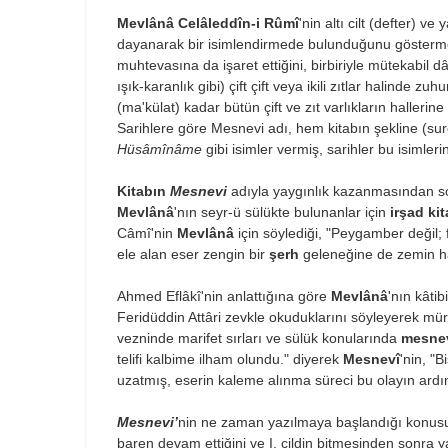
Mevlânâ Celâleddîn-i Rûmî
'nin altı cilt (defter) 
dayanarak bir isimlendirmede bulunduğunu gösterm
muhtevasına da işaret ettiğini, birbiriyle mütekabil d
ışık-karanlık gibi) çift çift veya ikili zıtlar halinde zuhu
(ma'külat) kadar bütün çift ve zıt varlıkların halleri
Sarihlere göre Mesnevi adı, hem kitabın şekline (s
Hüsâmînâme
gibi isimler vermiş, sarihler bu isimler
Kitabın
Mesnevi
adıyla yaygınlık kazanmasından sonr
Mevlânâ
'nın seyr-ü sülükte bulunanlar için
irşad kit
Câmî'nin
Mevlânâ
için söylediği, "Peygamber değil;
ele alan eser zengin bir
şerh
geleneğine de zemin ha
Ahmed Eflâkî'nin anlattığına göre
Mevlânâ
'nın kâti
Feridüddin Attâri zevkle okuduklarını söyleyerek mür
vezninde marifet sırları ve sülük konularında
mesne
telifi kalbime ilham olundu." diyerek
Mesnevî
'nin, "
uzatmış, eserin kaleme alınma süreci bu olayın ard
Mesnevi’
nin ne zaman yazılmaya başlandığı konusu
baren devam ettiğini ve I. cildin bitmesinden sonra ya