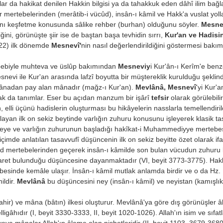
lar da hakikat denilen Hakkin bilgisi ya da tahakkuk eden dâhî ilim bağl
mertebelerinden (merâtib-i vücûd), insân-ı kâmil ve Hakk'a vuslat yolla
arını keşfetme konusunda sâlike rehber (burhan) olduğunu söyler.
Mes­ne
ğini, görünüşte şiir ise de baştan başa tevhidin sırrı,
Kur'an ve
Hadisin
 22) ilk dönemde
Mesnevî'
nin nasıl değerlendirildiğini göstermesi ba­kı
ebebiyle muhteva ve üslûp ba­kımından
Mesneviy
i Kur'ân-ı Kerîm'e benze
esnevi ile Kur'an arasın­da lafzî boyutta bir müştereklik kurulduğu şekl
mânadan pay alan mânadır (mağz-ı Kur'an).
Mevlânâ,
Mesnevî
'yi Kur'
ak da tanımlar. Eser bu açıdan manzum bir işârî
tefsir
olarak görülebili
 elli üçünü hadisle­rin oluşturması bu hikâyelerin nasslarla temellendirild
aşlayan ilk on sekiz beytinde varlığın zuhuru konusunu işleyerek klasik t
leye ve varlığın zuhurunun başladığı hakîkat-i Muhammediyye mertebesin
biçimde anlatılan ta­savvufî düşüncenin ilk on sekiz beyitte özet olarak ifade
ertebelerinden geçerek insân-ı kâmilde son bulan vücudun zuhuru key
ret bulunduğu düşüncesine dayanmaktadır (VI, beyit 3773-3775). Hakkin v
ebesinde kemâle ulaşır. İnsân-ı kâmil mutlak anlamda birdir ve o da H
ildir.
Mevlânâ
bu düşüncesini ney (insân-ı kâmil) ve neyistan (kamışlık
ahir) ve mâna (bâtın) ilkesi oluşturur. Mevlânâ'ya göre dış görünüşler 
igâhıdır (I, beyit 3330-3333, II, beyit 1020-1026). Allah'ın isim ve sıfatla
eya mânalar Allah'ın âleme olan nisbetleridir (II, beyit 1103, 3679-3680