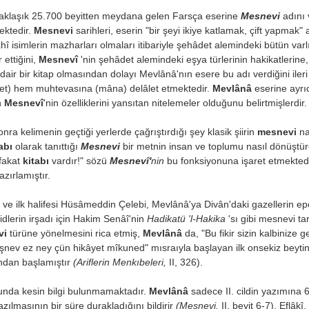
ve yaklaşık 25.700 beyitten mey­dana gelen Farsça eserine
Mesnevi
adını 
ektedir.
Mesnevi
sarihleri, eserin "bir şeyi ikiye katlamak, çift yapmak
âhî isimlerin mazharları olmaları itibariyle şehâdet alemindeki bütün var
r ettiğini,
Mesnevî
'nin şehâdet alemindeki eşya türlerinin hakikatlerin
ne dair bir kitap olmasından dolayı Mevlânâ'nın esere bu adı verdiğini ile
uret) hem muhtevasına (mâna) delâlet etmektedir.
Mevlânâ
eserine ayr
in
Mesnevî
'nin özelliklerini yansıtan nitelemeler olduğunu belirtmişlerdir.
a kelimenin geçtiği yerlerde çağrıştırdığı şey klasik şiirin
mesnevi
na
abı
olarak tanıttığı
Mesnevi
bir metnin insan ve toplumu nasıl dönüştür
 fakat
kitabı
vardır!" sözü
Mes­nevî'
nin
bu fonksiyonuna işaret etmektedi
zırlamıştır.
bi ve ilk halifesi Hüsâmeddin Çelebi, Mevlânâ'ya Divân'daki gazellerin e
idlerin irşadı için Hakim Senâî'nin
Hadikatü 'l-Hakika
'sı gibi mesnevi t
vi
türüne yönelmesini rica etmiş,
Mevlânâ
da, "Bu fikir sizin kalbini
Bişnev ez ney çün hikâyet mîkuned" mısraıyla başlayan ilk onsekiz beyti
ından başlamıştır
(Ariflerin Menkıbeleri,
II, 326).
nda kesin bilgi bulunmamakta­dır.
Mevlânâ
sadece II. cildin yazımına
zılmasının bir süre durakladığını bildirir
(Mesnevi,
II, beyit 6-7). Eflâ