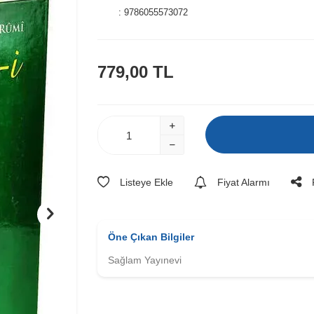
:
9786055573072
779,00
TL
Listeye Ekle
Fiyat Alarmı
Öne Çıkan Bilgiler
Sağlam Yayınevi