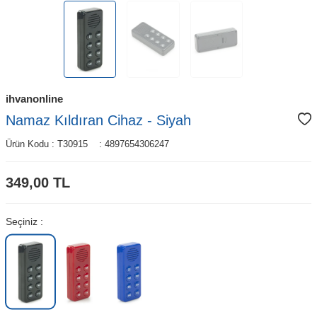
ihvanonline
Namaz Kıldıran Cihaz - Siyah
Ürün Kodu :
T30915
:
4897654306247
349,00
TL
Seçiniz :