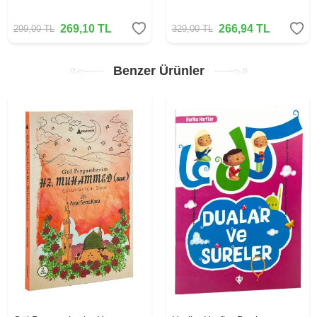
269,10
TL
266,94
TL
299,00
TL
329,00
TL
Benzer Ürünler