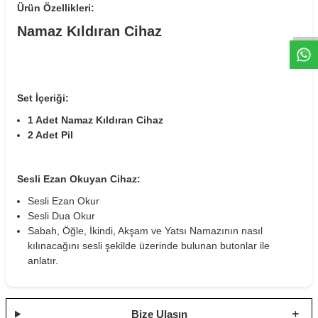
W
h
t
s
a
p
p
D
e
s
e
H
a
t
t
Ürün Özellikleri:
Namaz Kıldıran Cihaz
Set İçeriği:
1 Adet Namaz Kıldıran Cihaz
2 Adet Pil
Sesli Ezan Okuyan Cihaz:
Sesli Ezan Okur
Sesli Dua Okur
Sabah, Öğle, İkindi, Akşam ve Yatsı Namazının nasıl
kılınacağını sesli şekilde üzerinde bulunan butonlar ile
anlatır.
Bize Ulaşın