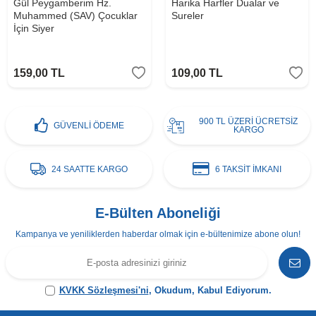
Gül Peygamberim Hz.
Harika Harfler Dualar ve
Muhammed (SAV) Çocuklar
Sureler
İçin Siyer
159,00
TL
109,00
TL
900 TL ÜZERİ ÜCRETSİZ
GÜVENLİ ÖDEME
KARGO
24 SAATTE KARGO
6 TAKSİT İMKANI
E-Bülten Aboneliği
Kampanya ve yeniliklerden haberdar olmak için e-bültenimize abone olun!
KVKK Sözleşmesi'ni
, Okudum, Kabul Ediyorum.