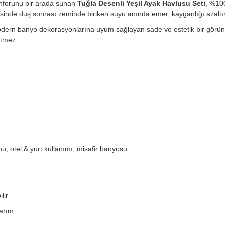
nforunu bir arada sunan
Tuğla Desenli Yeşil Ayak Havlusu Seti
, %10
esinde duş sonrası zeminde biriken suyu anında emer, kayganlığı azaltı
odern banyo dekorasyonlarına uyum sağlayan sade ve estetik bir görünü
etmez.
ü, otel & yurt kullanımı, misafir banyosu
lir
arım