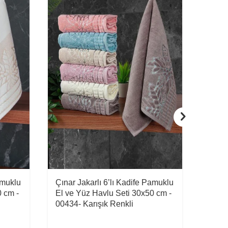
amuklu
Çınar Jakarlı 6’lı Kadife Pamuklu
Çınar
0 cm -
El ve Yüz Havlu Seti 30x50 cm -
El ve
00434- Karışık Renkli
0043