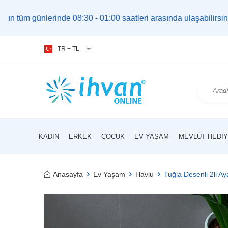
rinde 08:30 - 01:00 saatleri arasında ulaşabilirsiniz. |
bilgi@
TR − TL
KADIN
ERKEK
ÇOCUK
EV YAŞAM
MEVLÜT HEDIY
Anasayfa
Ev Yaşam
Havlu
Tuğla Desenli 2li A