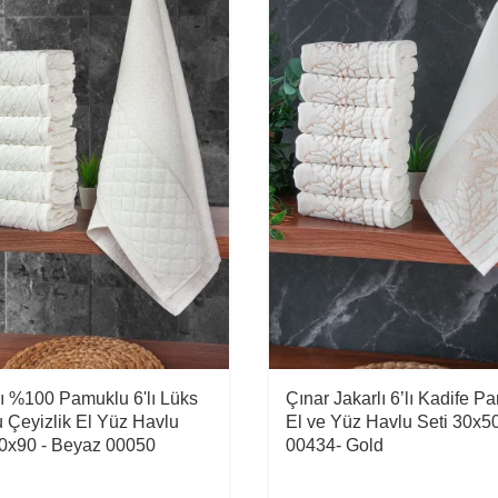
lı %100 Pamuklu 6'lı Lüks
Çınar Jakarlı 6’lı Kadife P
u Çeyizlik El Yüz Havlu
El ve Yüz Havlu Seti 30x5
50x90 - Beyaz 00050
00434- Gold