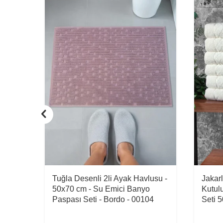
Tuğla Desenli 2li Ayak Havlusu -
Jakar
mici
50x70 cm - Su Emici Banyo
Kutul
 -
Paspası Seti - Bordo - 00104
Seti 