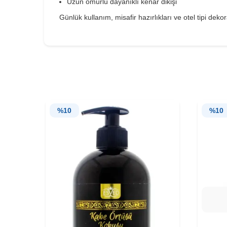
Uzun ömürlü dayanıklı kenar dikişi
Günlük kullanım, misafir hazırlıkları ve otel tipi dek
%
10
%
10