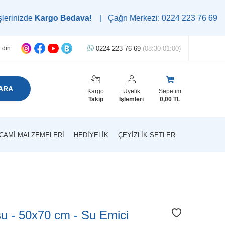
argo Bedava!
| Çağrı Merkezi: 0224 223 76 69 | WhatsApp Des
0224 223 76 69
(08:30-01:00)
Edin
ARA
Kargo
Üyelik
Sepetim
Takip
İşlemleri
0,00
TL
CAMI MALZEMELERI
HEDIYELIK
ÇEYIZLIK SETLER
su - 50x70 cm - Su Emici