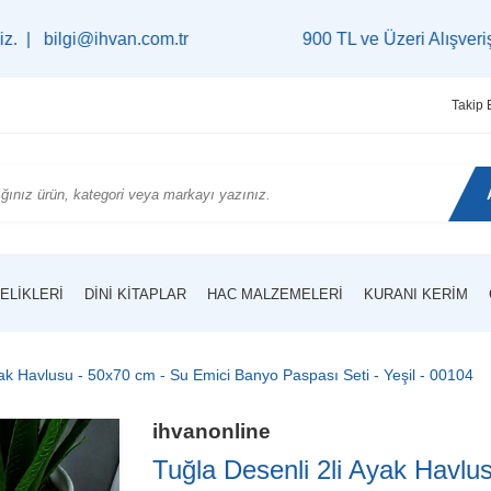
ihvan.com.tr
900 TL ve Üzeri Alışverişlerinizde
K
Takip 
ELIKLERI
DINI KITAPLAR
HAC MALZEMELERI
KURANI KERIM
yak Havlusu - 50x70 cm - Su Emici Banyo Paspası Seti - Yeşil - 00104
ihvanonline
Tuğla Desenli 2li Ayak Havlu