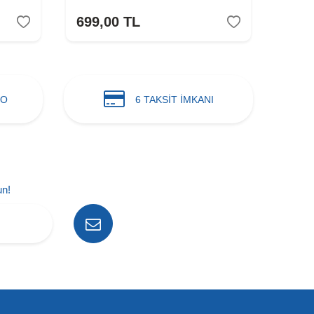
699,00
TL
699
GO
6 TAKSİT İMKANI
un!