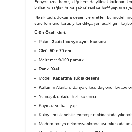
Banyonuzda hem şıklığı hem de yüksek kullanım ko
kullanım sağlar. Yumuşak yüzeyi ve hafif yapısı say
Klasik tuğla dokuma deseniyle üretilen bu model, m
süre formunu korur, yıkandıkça yumuşaklığını kayb
Ürün Özellikleri:
Paket:
2 adet banyo ayak havlusu
Ölçü:
50 x 70 cm
Malzeme:
%100 pamuk
Renk:
Yeşil
Model:
Kabartma Tuğla deseni
Kullanım Alanları: Banyo çıkışı, duş önü, lavabo ön
Yumuşak dokulu, hızlı su emici
Kaymaz ve hafif yapı
Kolay temizlenebilir, çamaşır makinesinde yıkanabi
Modern banyo dekorasyonlarına uyumlu sade tas