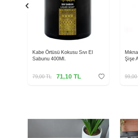
Kabe Örtüsü Kokusu Sıvı El
Mıkna
Sabunu 400Ml.
Şişe 
71,10
TL
79,00
TL
99,00