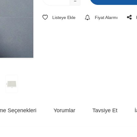
Listeye Ekle
Fiyat Alarmı
e Seçenekleri
Yorumlar
Tavsiye Et
İ