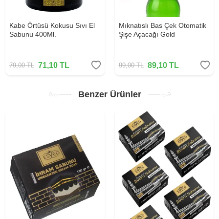
Kabe Örtüsü Kokusu Sıvı El
Mıknatıslı Bas Çek Otomatik
Sabunu 400Ml.
Şişe Açacağı Gold
71,10
TL
89,10
TL
79,00
TL
99,00
TL
Benzer Ürünler