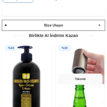
Bize Ulaşın
Birlikte Al İndirim Kazan
%
10
%
10
Tükendi